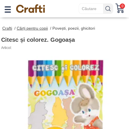
0
Crafti
/
Cărți pentru copii
/
Povești, poezii, ghicitori
Citesc și colorez. Gogoașa
Articol: