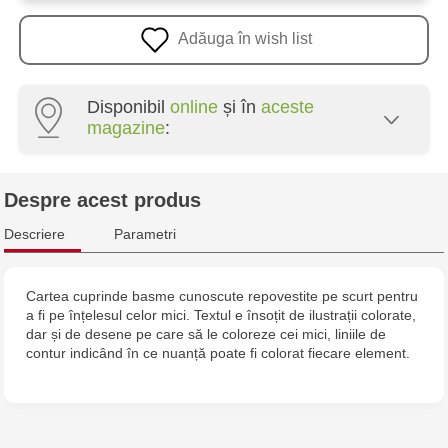
Adăuga în wish list
Disponibil
online
și în
aceste
magazine
:
Crafti Centru - str. Mihai Viteazul, 10/1
Despre acest produs
Crafti Botanica - bd. Decebal, 139
Descriere
Parametri
Crafti Botanica - bd. Dacia, 49/14
Cartea cuprinde basme cunoscute repovestite pe scurt pentru
a fi pe înțelesul celor mici. Textul e însoțit de ilustrații colorate,
Crafti Buiucani - str. Alba Iulia, 77/18
dar și de desene pe care să le coloreze cei mici, liniile de
contur indicând în ce nuanță poate fi colorat fiecare element.
Crafti Ciocana - str. Alecu Russo, 61/6
Crafti Riscani - bd. Moscova, 2