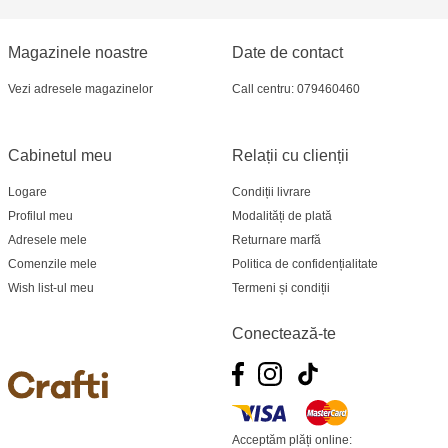
Crafti Bălți - str. Alexandru Cel Bun, 5
Magazinele noastre
Date de contact
Multistore Poșta Veche - str. Socoleni, 7
Vezi adresele magazinelor
Call centru: 079460460
Multistore Centru - bd. Cantemir, 6
Crafti Comrat - str Pobeda,48
Cabinetul meu
Relații cu clienții
Logare
Condiții livrare
Crafti Centru - bd. Ștefan cel Mare și Sfânt,
Profilul meu
Modalități de plată
182
Adresele mele
Returnare marfă
Comenzile mele
Politica de confidențialitate
Crafti Ciocana - bd. Mircea cel Bătrân,17/3
Wish list-ul meu
Termeni și condiții
Crafti Buiucani - str. Ion Creangă, 68/1
Conectează-te
Crafti Ciocana- Port Mall, etajul 3
Crafti Cahul - str. 31 August 1989, 13
Acceptăm plăți online: