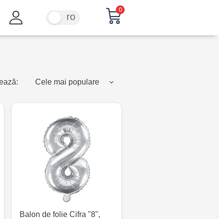
0
ru
ro
ează:
Cele mai populare
Balon de folie Cifra "8",