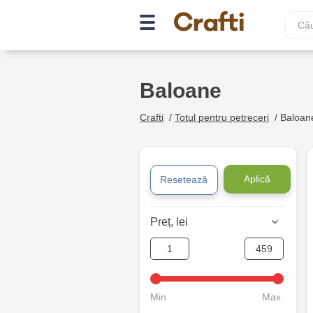
Baloane
Crafti
/
Totul pentru petreceri
/
Baloan
Aplică
Resetează
Preț, lei
Min
Max