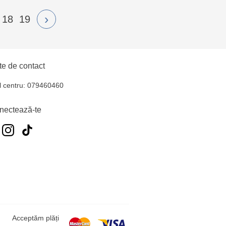
›
18
19
e de contact
l centru: 079460460
nectează-te
Acceptăm plăți