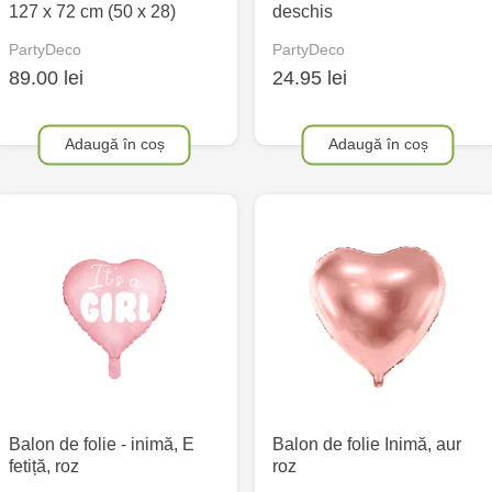
127 x 72 cm (50 x 28)
deschis
PartyDeco
PartyDeco
89.00 lei
24.95 lei
Adaugă în coș
Adaugă în coș
Balon de folie - inimă, E
Balon de folie Inimă, aur
fetiță, roz
roz