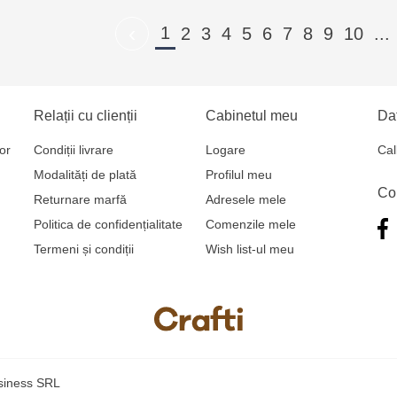
‹
1
2
3
4
5
6
7
8
9
10
...
Relații cu clienții
Cabinetul meu
Dat
or
Condiții livrare
Logare
Cal
Modalități de plată
Profilul meu
Co
Returnare marfă
Adresele mele
Politica de confidențialitate
Comenzile mele
Termeni și condiții
Wish list-ul meu
usiness SRL