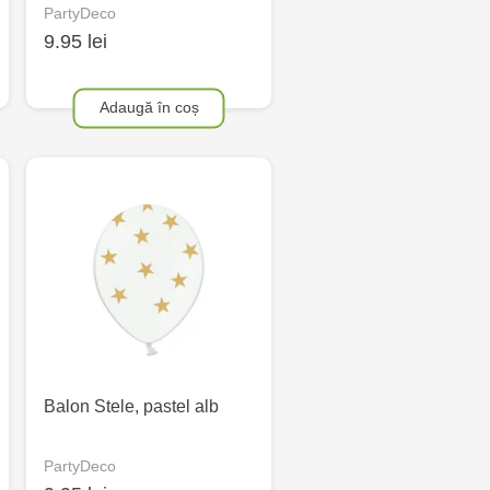
PartyDeco
9.95 lei
Adaugă în coș
Balon Stele, pastel alb
PartyDeco