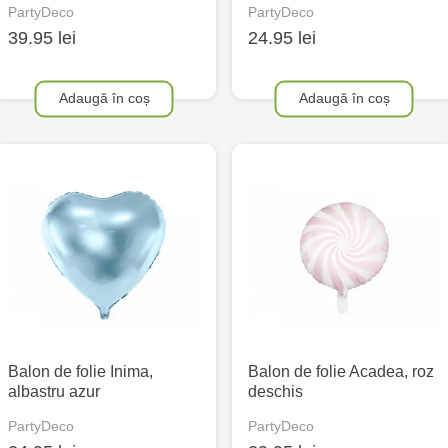
PartyDeco
PartyDeco
39.95 lei
24.95 lei
Adaugă în coș
Adaugă în coș
Balon de folie Inima,
Balon de folie Acadea, roz
albastru azur
deschis
PartyDeco
PartyDeco