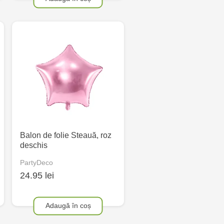
Balon de folie Steauă, roz
deschis
PartyDeco
24.95 lei
Adaugă în coș