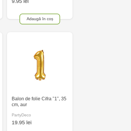
9.95 lei
Adaugă în coș
Balon de folie Cifra "1", 35
cm, aur
PartyDeco
19.95 lei