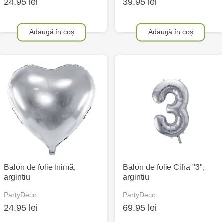
24.95 lei
39.95 lei
Adaugă în coș
Adaugă în coș
Balon de folie Inimă,
Balon de folie Cifra "3",
argintiu
argintiu
PartyDeco
PartyDeco
24.95 lei
69.95 lei