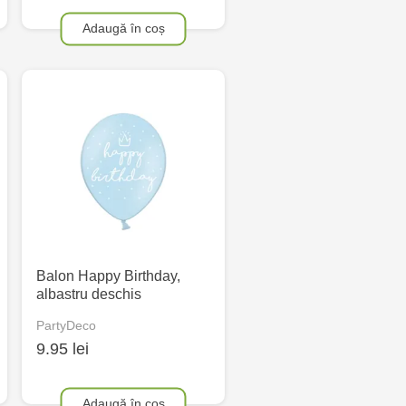
Adaugă în coș
Balon Happy Birthday,
albastru deschis
PartyDeco
9.95 lei
Adaugă în coș