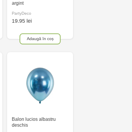
argint
PartyDeco
19.95 lei
Adaugă în coș
Balon lucios albastru
deschis