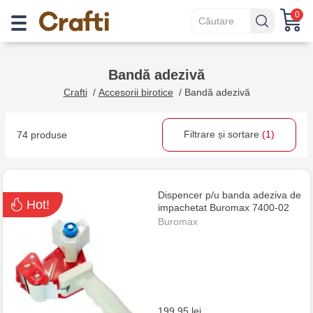
0
Bandă adezivă
Crafti
/
Accesorii birotice
/
Bandă adezivă
Filtrare și sortare
(1)
74 produse
Dispencer p/u banda adeziva de
Hot!
impachetat Buromax 7400-02
Buromax
199.95 lei