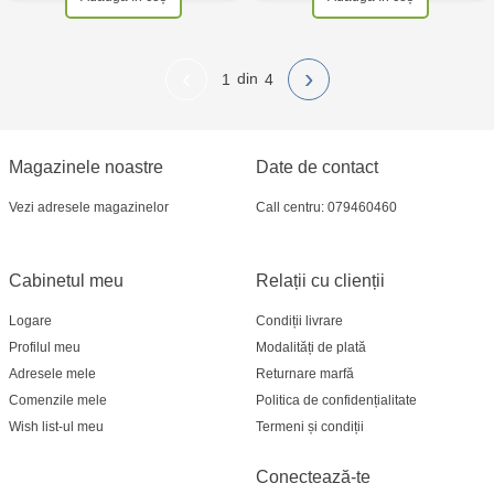
‹
›
1
4
Magazinele noastre
Date de contact
Vezi adresele magazinelor
Call centru: 079460460
Cabinetul meu
Relații cu clienții
Logare
Condiții livrare
Profilul meu
Modalități de plată
Adresele mele
Returnare marfă
Comenzile mele
Politica de confidențialitate
Wish list-ul meu
Termeni și condiții
Conectează-te