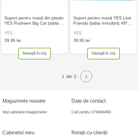
Suport pentru masă din plastic
Suport pentru masă YES Line
YES Pusheen Big Cat (tabla …
Friends (tabla înmulțirii) 49*…
YES
YES
39.95 lei
39.95 lei
Adaugă în coș
Adaugă în coș
‹
›
1
2
Magazinele noastre
Date de contact
Vezi adresele magazinelor
Call centru: 079460460
Cabinetul meu
Relații cu clienții