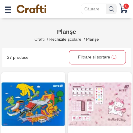
0
Planșe
Crafti
/
Rechizite școlare
/
Planșe
Filtrare și sortare
(1)
27 produse