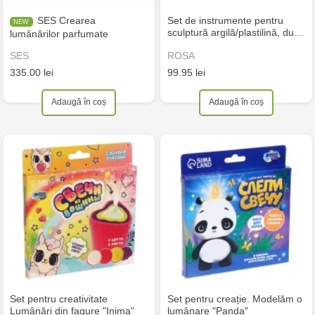
SES Crearea
Set de instrumente pentru
sculptură argilă/plastilină, du…
lumânărilor parfumate
SES
ROSA
335.00 lei
99.95 lei
Adaugă în coș
Adaugă în coș
Set pentru creativitate
Set pentru creație. Modelăm o
Lumânări din fagure "Inima"
lumânare "Panda"