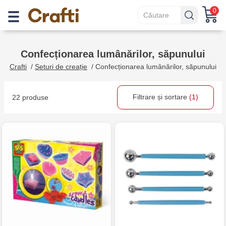
0
Confecționarea lumânărilor, săpunului
Crafti
/
Seturi de creație
/
Confecționarea lumânărilor, săpunului
Filtrare și sortare
(1)
22 produse