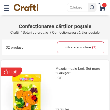
0
Confecționarea cărților poștale
Crafti
/
Seturi de creație
/
Confecționarea cărților poștale
Filtrare și sortare
(1)
32 produse
Mozaic moale Lori. Set mare
Hot!
"Câinișor"
LORI
39.95 lei