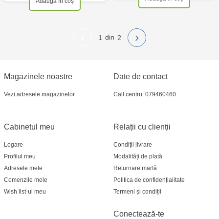
Adaugă în coș
‹
›
1
2
Magazinele noastre
Date de contact
Vezi adresele magazinelor
Call centru: 079460460
Cabinetul meu
Relații cu clienții
Logare
Condiții livrare
Profilul meu
Modalități de plată
Adresele mele
Returnare marfă
Comenzile mele
Politica de confidențialitate
Wish list-ul meu
Termeni și condiții
Conectează-te