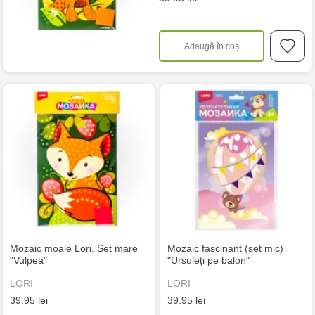
Adaugă în coș
Mozaic moale Lori. Set mare
Mozaic fascinant (set mic)
"Vulpea"
"Ursuleți pe balon"
LORI
LORI
39.95 lei
39.95 lei