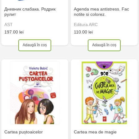
Дневник слабака. Родрик
Agenda mea antistress. Fac
рулит
notite si colorez.
AST
Editura ARC
197.00 lei
110.00 lei
Adaugă în coș
Adaugă în coș
Cartea puștoaicelor
Cartea mea de magie