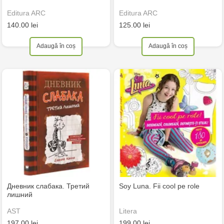
Editura ARC
Editura ARC
140.00 lei
125.00 lei
Adaugă în coș
Adaugă în coș
Дневник слабака. Третий
Soy Luna. Fii cool pe role
лишний
AST
Litera
197.00 lei
199.00 lei