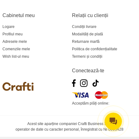
Cabinetul meu
Relații cu clienții
Logare
Condiții livrare
Profilul meu
Modalități de plată
Adresele mele
Returnare marfă
Comenzile mele
Politica de confidențialitate
Wish list-ul meu
Termeni și condiții
Conectează-te
Acceptăm plăți online:
Acest site aparține companiei Crafti Business SRL
operator de date cu caracter personal, înregistrat cu № 0003428