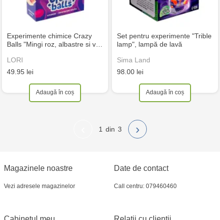
Experimente chimice Crazy
Set pentru experimente "Trible
Balls "Mingi roz, albastre si v…
lamp", lampă de lavă
LORI
Sima Land
49.95 lei
98.00 lei
Adaugă în coș
Adaugă în coș
‹
›
1
3
Magazinele noastre
Date de contact
Vezi adresele magazinelor
Call centru: 079460460
Cabinetul meu
Relații cu clienții