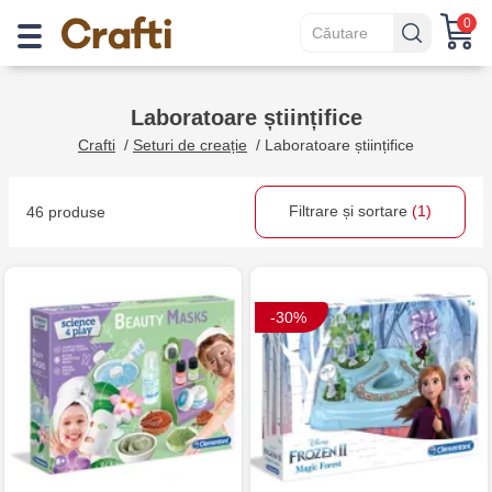
0
Laboratoare științifice
Crafti
/
Seturi de creație
/
Laboratoare științifice
Filtrare și sortare
(1)
46 produse
-30%