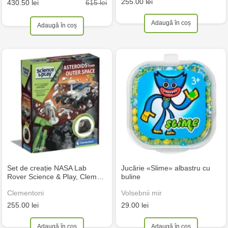
255.00 lei
615 lei
430.50 lei
Adaugă în coș
Adaugă în coș
Set de creație NASA Lab
Jucărie «Slime» albastru cu
Rover Science & Play, Clem…
buline
Clementoni
Volsebnii mir
255.00 lei
29.00 lei
Adaugă în coș
Adaugă în coș