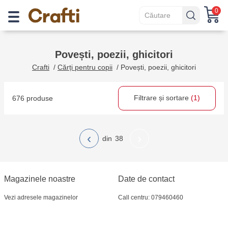
0
Povești, poezii, ghicitori
Crafti
/
Cărți pentru copii
/
Povești, poezii, ghicitori
Filtrare și sortare
(1)
676 produse
‹
›
38
Magazinele noastre
Date de contact
Vezi adresele magazinelor
Call centru: 079460460