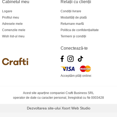
Cabinetul meu
Relații cu clienții
Logare
Condiții livrare
Profilul meu
Modalități de plată
Adresele mele
Returnare marfă
Comenzile mele
Politica de confidențialitate
Wish list-ul meu
Termeni și condiții
Conectează-te
Acceptăm plăți online:
Acest site aparține companiei Crafti Business SRL
operator de date cu caracter personal, înregistrat cu № 0003428
Dezvoltarea site-ului
Xsort Web Studio