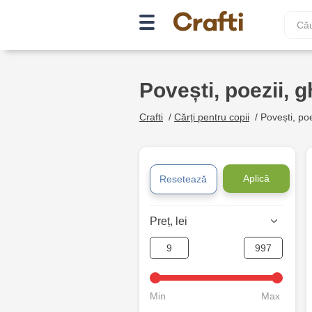
Povești, poezii, g
Crafti
/
Cărți pentru copii
/
Povești, poez
Aplică
Resetează
Preț, lei
Min
Max