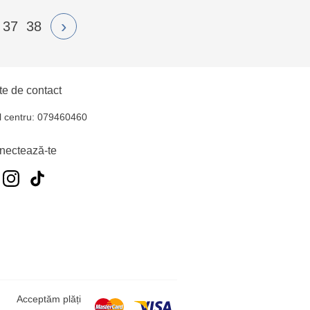
›
37
38
e de contact
l centru: 079460460
nectează-te
Acceptăm plăți