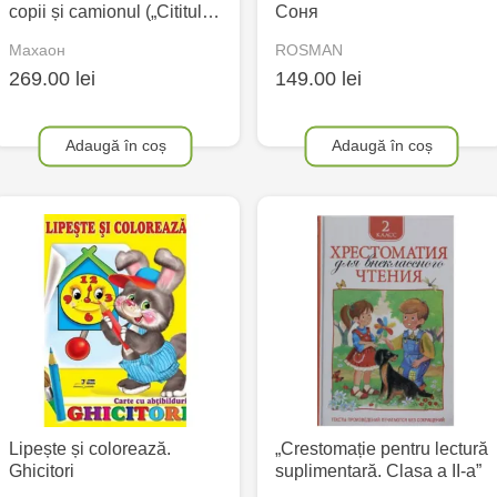
copii și camionul („Cititul…
Соня
Махаон
ROSMAN
269.00 lei
149.00 lei
Adaugă în coș
Adaugă în coș
Lipește și colorează.
„Crestomație pentru lectură
Ghicitori
suplimentară. Clasa a II-a”