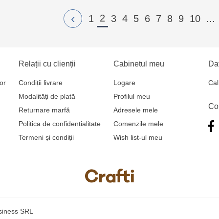
‹
2
1
3
4
5
6
7
8
9
10
...
Relații cu clienții
Cabinetul meu
Dat
or
Condiții livrare
Logare
Cal
Modalități de plată
Profilul meu
Co
Returnare marfă
Adresele mele
Politica de confidențialitate
Comenzile mele
Termeni și condiții
Wish list-ul meu
usiness SRL