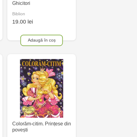
Ghicitori
Biblion
19.00 lei
Adaugă în coș
Colorăm-citim. Prințese din
povești