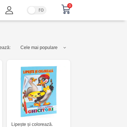
0
ru
ro
ează:
Cele mai populare
Lipește și colorează.