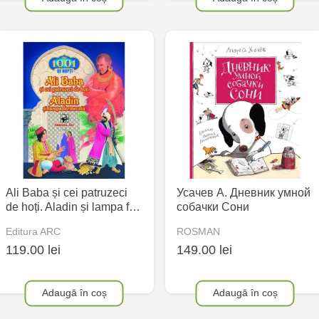
Ali Baba și cei patruzeci
Усачев А. Дневник умной
de hoți. Aladin și lampa f…
собачки Сони
Editura ARC
ROSMAN
119.00 lei
149.00 lei
Adaugă în coș
Adaugă în coș