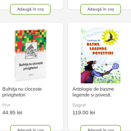
Adaugă în coș
Adaugă în coș
Bufniţa nu cloceste
Antologie de basme
privighetori
legende si povesti.
Prut
Epigraf
44.95 lei
119.00 lei
Adaugă în coș
Adaugă în coș