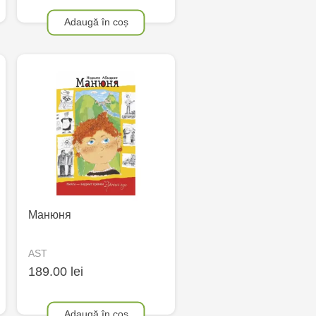
Adaugă în coș
Манюня
AST
189.00 lei
Adaugă în coș