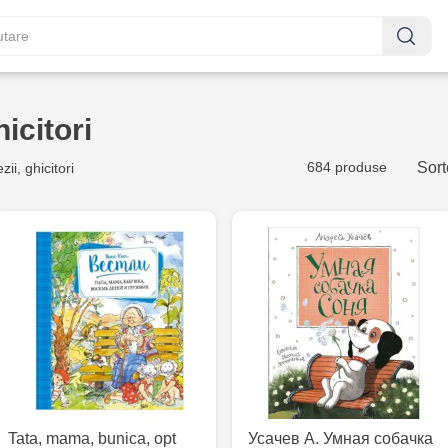
hicitori
684 produse
Sort
ii, ghicitori
Tata, mama, bunica, opt
Усачев А. Умная собачка