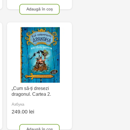
Adaugă în coș
„Cum să-ți dresezi
dragonul. Cartea 2.
Азбука
249.00 lei
Adaugă în coș