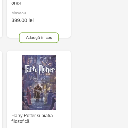
огня
Махаон
399.00 lei
Adaugă în coș
Harry Potter și piatra
filozofică