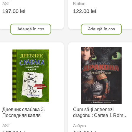
AST
Biblion
197.00 lei
122.00 lei
Adaugă în coș
Adaugă în coș
Дневник слабака 3.
Cum să-ți antrenezi
Последняя капля
dragonul: Cartea 1 Rom…
AST
Азбука