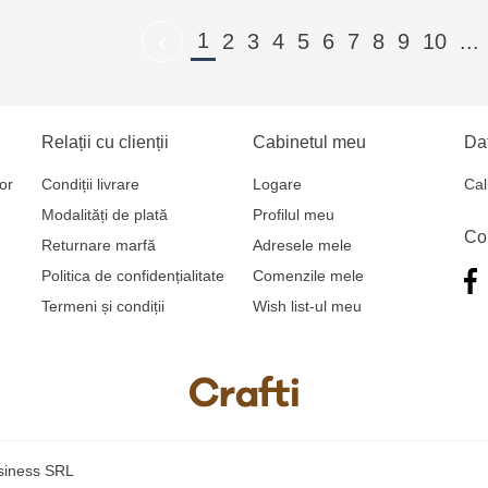
‹
1
2
3
4
5
6
7
8
9
10
...
Relații cu clienții
Cabinetul meu
Dat
or
Condiții livrare
Logare
Cal
Modalități de plată
Profilul meu
Co
Returnare marfă
Adresele mele
Politica de confidențialitate
Comenzile mele
Termeni și condiții
Wish list-ul meu
usiness SRL