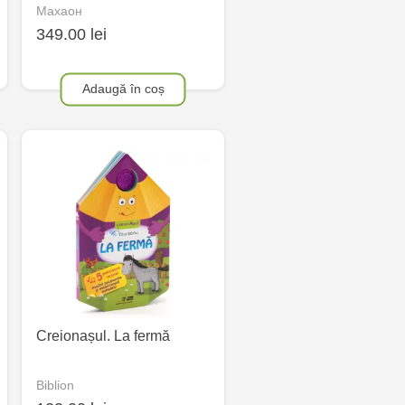
Махаон
349.00 lei
Adaugă în coș
Creionașul. La fermă
Biblion