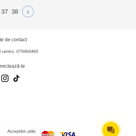
›
37
38
e de contact
l centru: 079460460
nectează-te
Acceptăm plăți