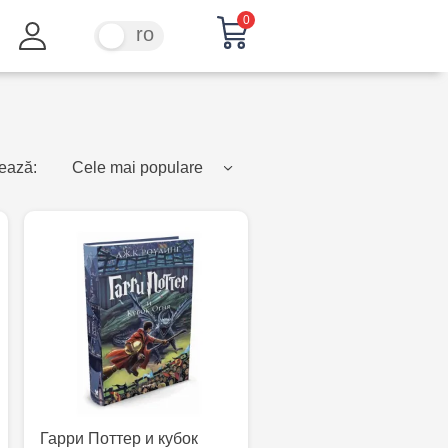
0
ru
ro
ează:
Cele mai populare
Гарри Поттер и кубок