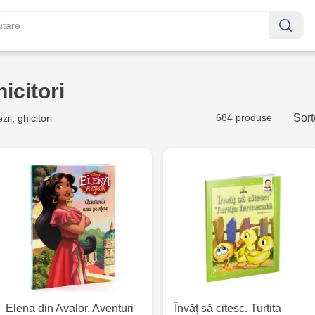
hicitori
684 produse
Sort
ii, ghicitori
Elena din Avalor. Aventuri
Învăț să citesc. Turtita