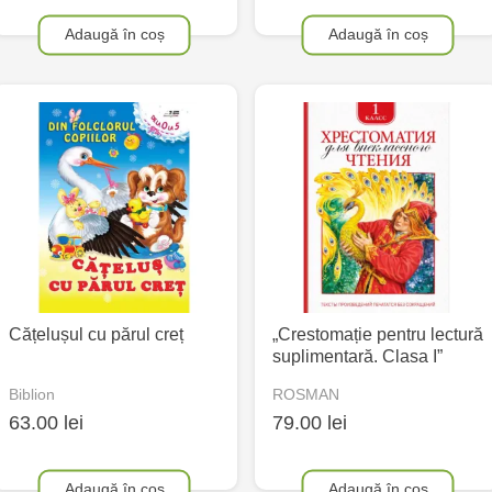
Adaugă în coș
Adaugă în coș
Cățelușul cu părul creț
„Crestomație pentru lectură
suplimentară. Clasa I”
Biblion
ROSMAN
63.00 lei
79.00 lei
Adaugă în coș
Adaugă în coș