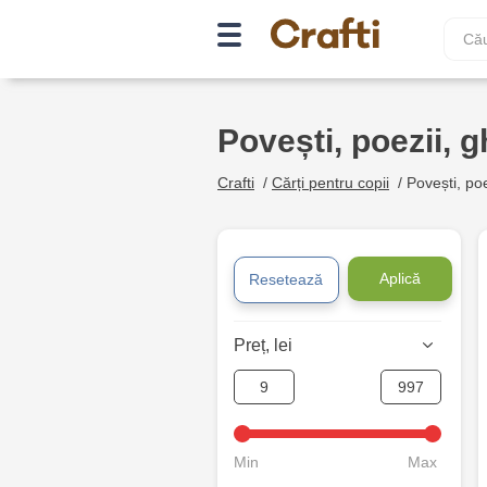
Povești, poezii, g
Crafti
/
Cărți pentru copii
/
Povești, poez
Aplică
Resetează
Preț, lei
Min
Max