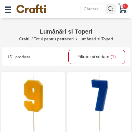
0
Lumânări si Toperi
Crafti
/
Totul pentru petreceri
/
Lumânări si Toperi
Filtrare și sortare
(1)
151 produse