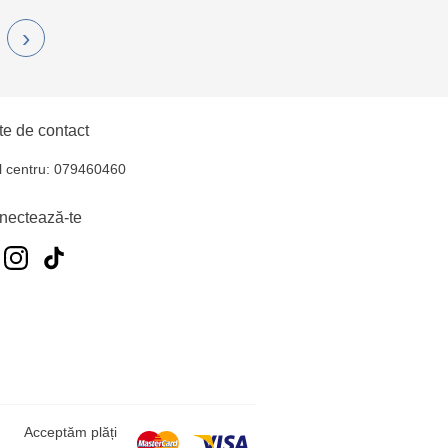
›
e de contact
l centru: 079460460
nectează-te
Acceptăm plăți