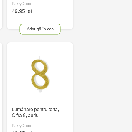
PartyDeco
49.95 lei
Adaugă în coș
Lumânare pentru tortă,
Cifra 8, auriu
PartyDeco