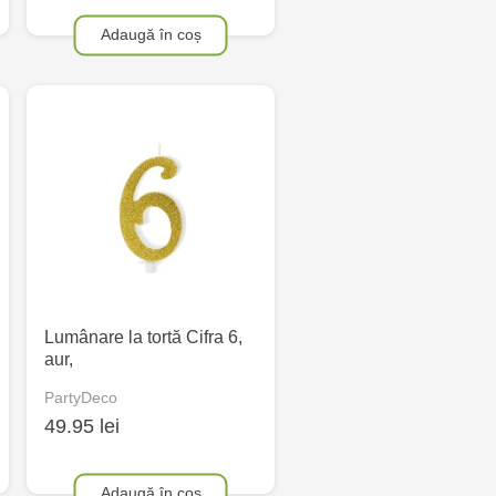
Adaugă în coș
Lumânare la tortă Cifra 6,
aur,
PartyDeco
49.95 lei
Adaugă în coș