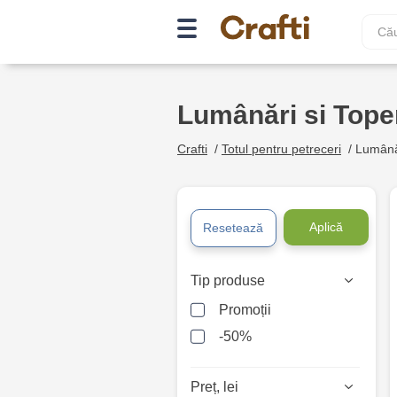
Lumânări si Tope
Crafti
/
Totul pentru petreceri
/
Lumânăr
Aplică
Resetează
Tip produse
Promoții
-50%
Preț, lei