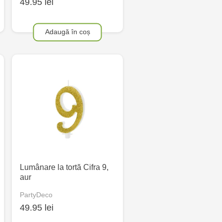
49.95 lei
Adaugă în coș
Lumânare la tortă Cifra 9,
aur
PartyDeco
49.95 lei