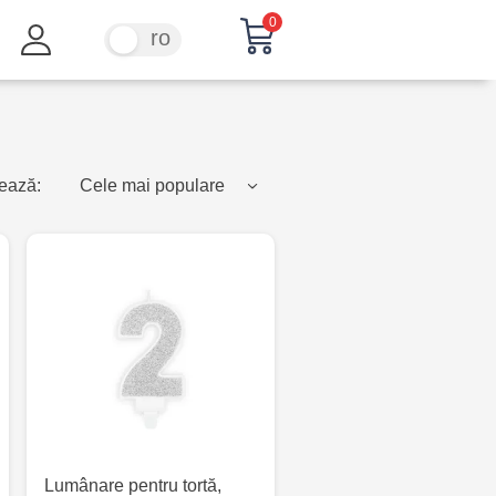
0
ru
ro
ează:
Cele mai populare
Lumânare pentru tortă,