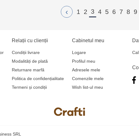
‹
3
1
2
4
5
6
7
8
9
Relații cu clienții
Cabinetul meu
Dat
or
Condiții livrare
Logare
Cal
Modalități de plată
Profilul meu
Co
Returnare marfă
Adresele mele
Politica de confidențialitate
Comenzile mele
Termeni și condiții
Wish list-ul meu
usiness SRL