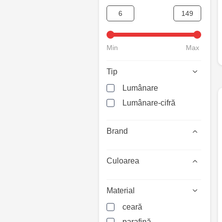
Min
Max
Tip
Lumânare
Lumânare-cifră
Brand
Culoarea
Material
ceară
parafină