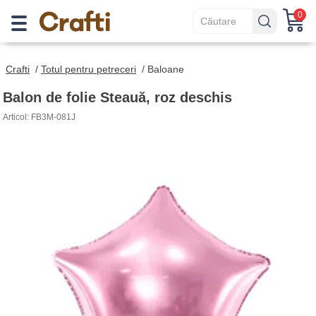
0
Crafti
/
Totul pentru petreceri
/
Baloane
Balon de folie Steauă, roz deschis
Articol: FB3M-081J