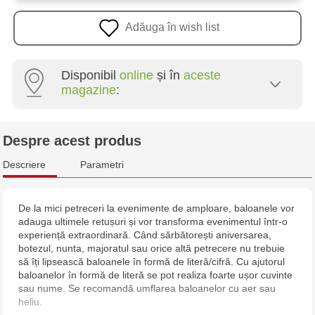
Adăuga în wish list
Disponibil
online
și în
aceste
magazine
:
Crafti Centru - str. Mihai Viteazul, 10/1
Despre acest produs
Crafti Botanica - bd. Decebal, 139
Descriere
Parametri
Crafti Botanica - bd. Dacia, 49/14
De la mici petreceri la evenimente de amploare, baloanele vor
adauga ultimele retușuri și vor transforma evenimentul într-o
Crafti Buiucani - str. Alba Iulia, 77/18
experiență extraordinară. Când sărbătorești aniversarea,
botezul, nunta, majoratul sau orice altă petrecere nu trebuie
Crafti Ciocana - str. Alecu Russo, 61/6
să îți lipsească baloanele în formă de literă/cifră. Cu ajutorul
baloanelor în formă de literă se pot realiza foarte ușor cuvinte
sau nume. Se recomandă umflarea baloanelor cu aer sau
Crafti Riscani - bd. Moscova, 2
heliu.