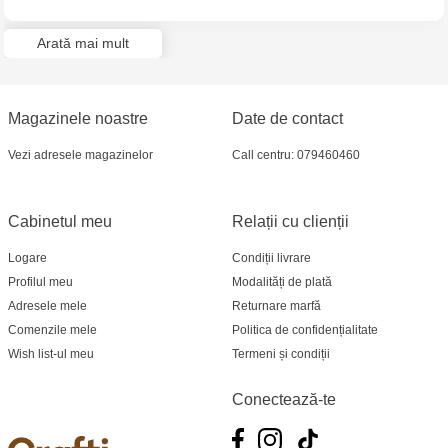
Multistore Poșta Veche - str. Socoleni, 7
Arată mai mult
Multistore Centru - bd. Cantemir, 6
Crafti Comrat - str Pobeda,48
Magazinele noastre
Date de contact
Crafti Centru - bd. Ștefan cel Mare și Sfânt,
Vezi adresele magazinelor
Call centru: 079460460
182
Cabinetul meu
Relații cu clienții
Crafti Ciocana - bd. Mircea cel Bătrân,17/3
Logare
Condiții livrare
Crafti Buiucani - str. Ion Creangă, 68/1
Profilul meu
Modalități de plată
Adresele mele
Returnare marfă
Crafti Ciocana- Port Mall, etajul 3
Comenzile mele
Politica de confidențialitate
Wish list-ul meu
Termeni și condiții
Crafti Căușeni- str. Mihai Eminescu, 6
Conectează-te
Crafti Cahul - str. 31 August 1989, 13