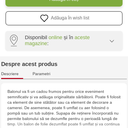
Adăuga în wish list
Disponibil
online
și în
aceste
magazine
:
Crafti Centru - str. Mihai Viteazul, 10/1
Despre acest produs
Crafti Botanica - bd. Decebal, 139
Descriere
Parametri
Crafti Botanica - bd. Dacia, 49/14
Balonul va fi un cadou frumos pentru orice eveniment
semnificativ și va adăuga originalitate sărbătorii. Poate fi folosit
Crafti Buiucani - str. Alba Iulia, 77/18
ca element de sine stătător sau ca element de decorare a
camerei. De asemenea, poate fi umflat cu aer folosind o
Crafti Ciocana - str. Alecu Russo, 61/6
pompă sau un tub subțire. Supapa de reținere încorporată nu
permite balonului să se dezumfle pentru o perioadă lungă de
timp. Un balon de folie dezumflat poate fi umflat și va continua
Crafti Riscani - bd. Moscova, 2