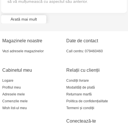
să vă mulțumească cu aspectul său anterior.
Multistore Poșta Veche - str. Socoleni, 7
Arată mai mult
Multistore Centru - bd. Cantemir, 6
Crafti Comrat - str Pobeda,48
Magazinele noastre
Date de contact
Crafti Ciocana - bd. Mircea cel Bătrân,17/3
Vezi adresele magazinelor
Call centru: 079460460
Crafti Buiucani - str. Ion Creangă, 68/1
Cabinetul meu
Relații cu clienții
Crafti Căușeni- str. Mihai Eminescu, 6
Logare
Condiții livrare
Profilul meu
Modalități de plată
Multistore Telecentru - str. N. Testemițanu
Adresele mele
Returnare marfă
Comenzile mele
Politica de confidențialitate
Multistore Soroca - bd. Ștefan cel Mare, 110
Wish list-ul meu
Termeni și condiții
Crafti Bălți- EviMall, et2
Conectează-te