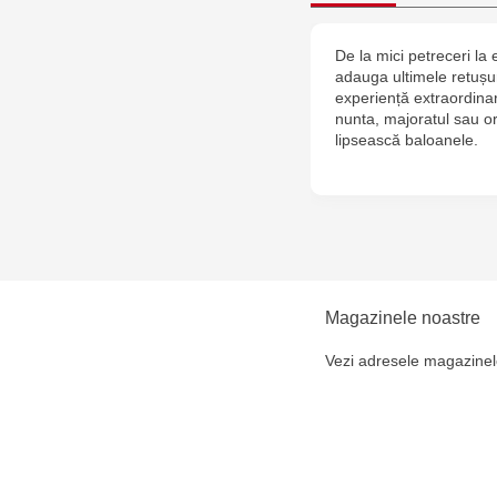
De la mici petreceri l
adauga ultimele retușur
experiență extraordina
nunta, majoratul sau or
lipsească baloanele.
Magazinele noastre
Vezi adresele magazinel