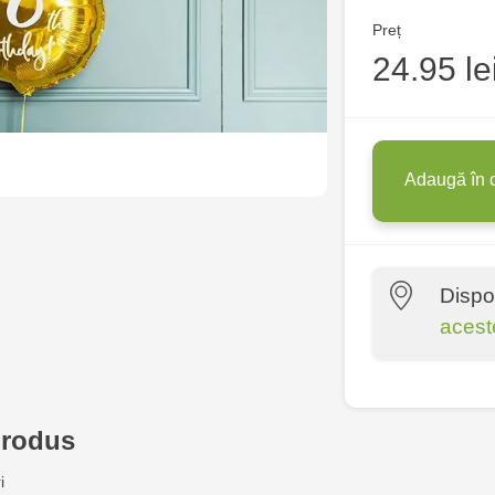
Preț
24.95 le
Adaugă în 
Dispo
acest
Crafti Centr
10/1
produs
Crafti Bota
i