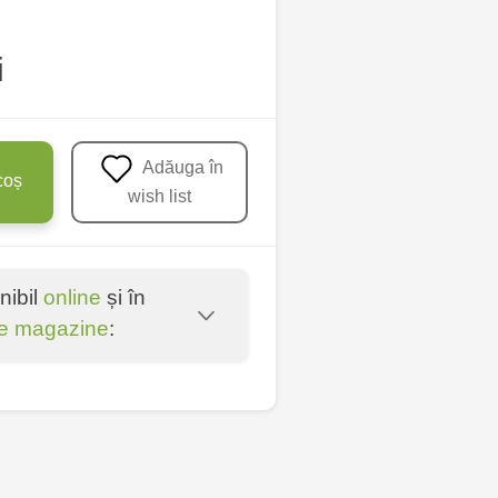
i
Adăuga în
coș
wish list
nibil
online
și în
e magazine
:
u - str. Mihai Viteazul,
nica - bd. Decebal, 139