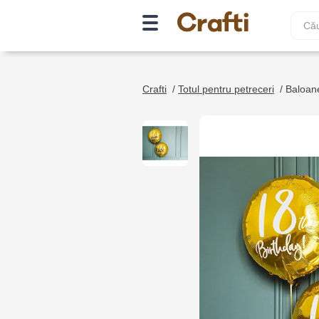
Crafti
/
Totul pentru petreceri
/
Baloan