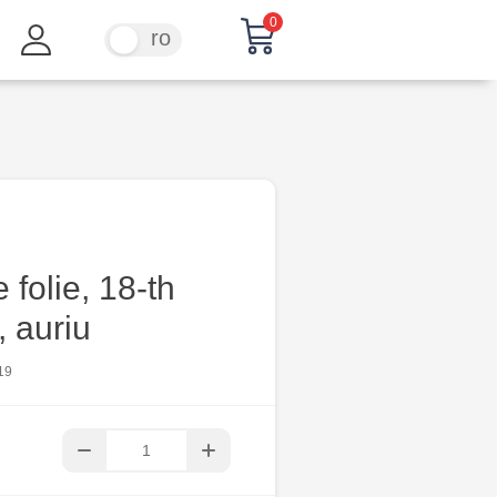
0
ru
ro
 folie, 18-th
, auriu
19