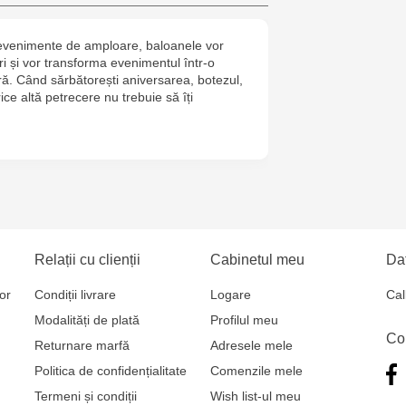
Crafti Botan
a evenimente de amploare, baloanele vor
i și vor transforma evenimentul într-o
Crafti Buiuca
ră. Când sărbătorești aniversarea, botezul,
77/18
ice altă petrecere nu trebuie să îți
Crafti Cioca
61/6
Crafti Risca
Multistore P
Relații cu clienții
Cabinetul meu
Dat
Socoleni, 7
or
Condiții livrare
Logare
Cal
Modalități de plată
Profilul meu
Multistore C
Co
Returnare marfă
Adresele mele
6
Politica de confidențialitate
Comenzile mele
Crafti Comr
Termeni și condiții
Wish list-ul meu