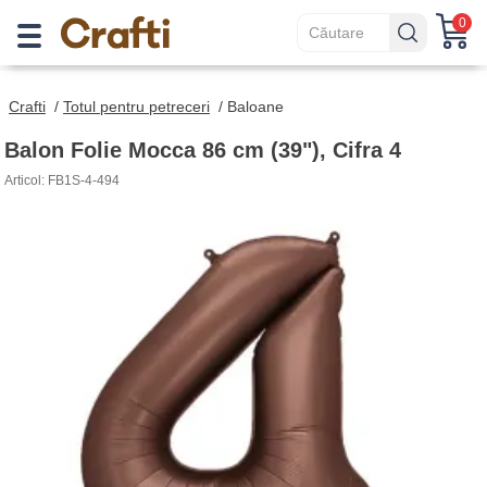
0
Crafti
/
Totul pentru petreceri
/
Baloane
Balon Folie Mocca 86 cm (39"), Cifra 4
Articol: FB1S-4-494