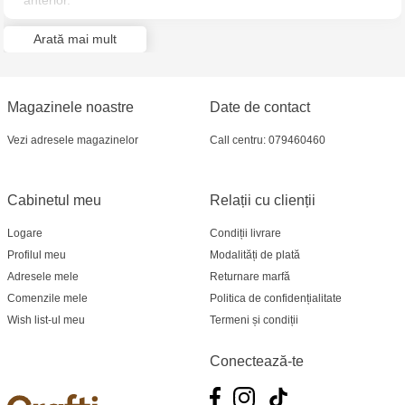
anterior.
Multistore Poșta Veche - str. Socoleni, 7
Arată mai mult
Multistore Centru - bd. Cantemir, 6
Crafti Comrat - str Pobeda,48
Magazinele noastre
Date de contact
Crafti Ciocana - bd. Mircea cel Bătrân,17/3
Vezi adresele magazinelor
Call centru: 079460460
Crafti Buiucani - str. Ion Creangă, 68/1
Cabinetul meu
Relații cu clienții
Crafti Sculeni - str. Calea Ieșilor, 3/1
Logare
Condiții livrare
Profilul meu
Modalități de plată
Multistore Telecentru - str. N. Testemițanu
Adresele mele
Returnare marfă
Comenzile mele
Politica de confidențialitate
Wish list-ul meu
Termeni și condiții
Conectează-te