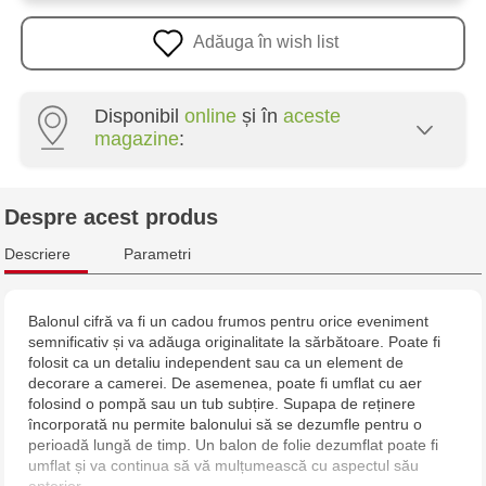
Adăuga în wish list
Disponibil
online
și în
aceste
magazine
:
Crafti Centru - str. Mihai Viteazul, 10/1
Despre acest produs
Crafti Botanica - bd. Decebal, 139
Descriere
Parametri
Crafti Botanica - bd. Dacia, 49/14
Balonul cifră va fi un cadou frumos pentru orice eveniment
semnificativ și va adăuga originalitate la sărbătoare. Poate fi
Crafti Buiucani - str. Alba Iulia, 77/18
folosit ca un detaliu independent sau ca un element de
decorare a camerei. De asemenea, poate fi umflat cu aer
Crafti Ciocana - str. Alecu Russo, 61/6
folosind o pompă sau un tub subțire. Supapa de reținere
încorporată nu permite balonului să se dezumfle pentru o
perioadă lungă de timp. Un balon de folie dezumflat poate fi
Crafti Riscani - bd. Moscova, 2
umflat și va continua să vă mulțumească cu aspectul său