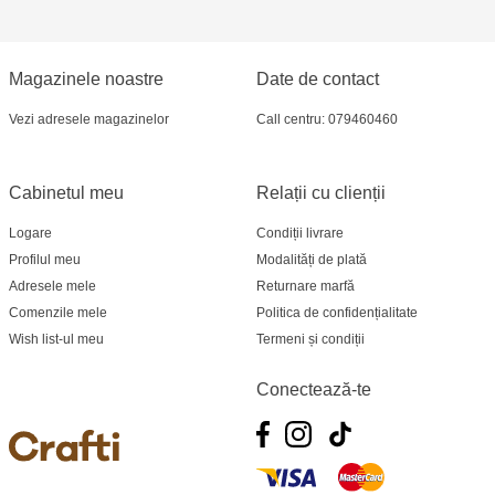
Magazinele noastre
Date de contact
Vezi adresele magazinelor
Call centru: 079460460
Cabinetul meu
Relații cu clienții
Logare
Condiții livrare
Profilul meu
Modalități de plată
Adresele mele
Returnare marfă
Comenzile mele
Politica de confidențialitate
Wish list-ul meu
Termeni și condiții
Conectează-te