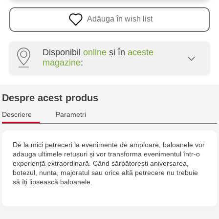
Adăuga în wish list
Disponibil
online
și în
aceste
magazine
:
Crafti Riscani - bd. Moscova, 2
Despre acest produs
Multistore Poșta Veche - str. Socoleni, 7
Descriere
Parametri
Multistore Centru - bd. Cantemir, 6
De la mici petreceri la evenimente de amploare, baloanele vor
adauga ultimele retușuri și vor transforma evenimentul într-o
experiență extraordinară. Când sărbătorești aniversarea,
botezul, nunta, majoratul sau orice altă petrecere nu trebuie
să îți lipsească baloanele.