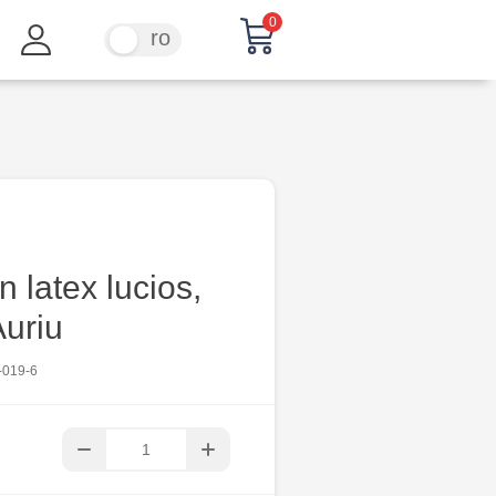
0
ru
ro
n latex lucios,
Auriu
-019-6