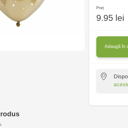
Preț
9.95 lei
Adaugă în 
Dispo
acest
Crafti Risca
produs
Multistore P
Socoleni, 7
i