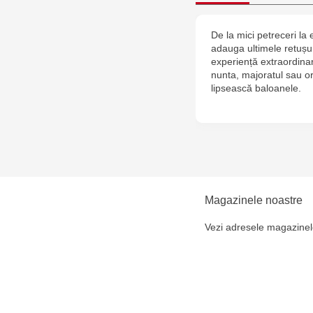
De la mici petreceri l
adauga ultimele retușur
experiență extraordina
nunta, majoratul sau or
lipsească baloanele.
Magazinele noastre
Vezi adresele magazinel