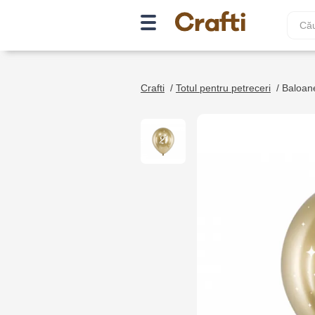
Crafti
/
Totul pentru petreceri
/
Baloan