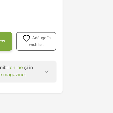
Adăuga în
coș
wish list
nibil
online
și în
e magazine
:
ni - bd. Moscova, 2
oșta Veche - str.