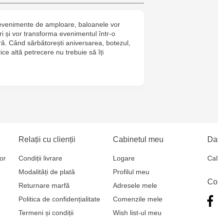
Multistore C
a evenimente de amploare, baloanele vor
6
i și vor transforma evenimentul într-o
ră. Când sărbătorești aniversarea, botezul,
ice altă petrecere nu trebuie să îți
Relații cu clienții
Cabinetul meu
Dat
or
Condiții livrare
Logare
Cal
Modalități de plată
Profilul meu
Co
Returnare marfă
Adresele mele
Politica de confidențialitate
Comenzile mele
Termeni și condiții
Wish list-ul meu