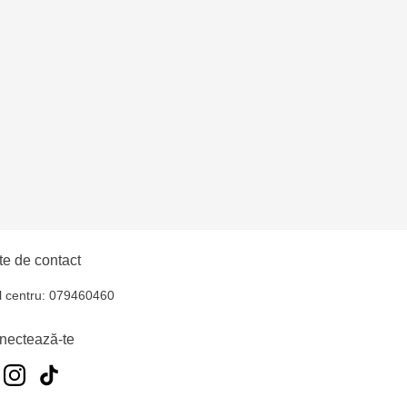
entru - bd. Cantemir,
e de contact
l centru: 079460460
nectează-te