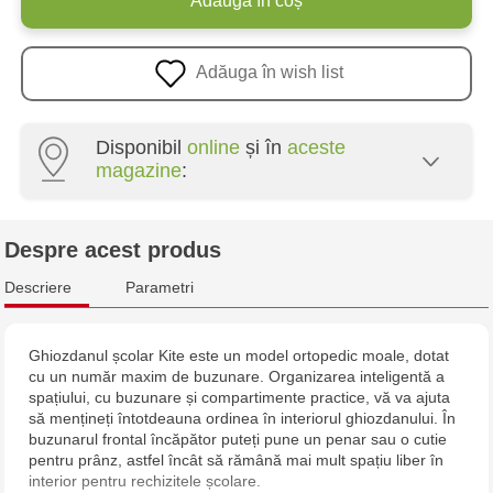
Adaugă în coș
Adăuga în wish list
Disponibil
online
și în
aceste
magazine
:
Crafti Botanica - bd. Decebal, 139
Despre acest produs
Crafti Botanica - bd. Dacia, 49/14
Descriere
Parametri
Crafti Buiucani - str. Alba Iulia, 77/18
Ghiozdanul școlar Kite este un model ortopedic moale, dotat
cu un număr maxim de buzunare. Organizarea inteligentă a
Crafti Ciocana - str. Alecu Russo, 61/6
spațiului, cu buzunare și compartimente practice, vă va ajuta
să mențineți întotdeauna ordinea în interiorul ghiozdanului. În
Crafti Riscani - bd. Moscova, 2
buzunarul frontal încăpător puteți pune un penar sau o cutie
pentru prânz, astfel încât să rămână mai mult spațiu liber în
interior pentru rechizitele școlare.
Crafti Bălți - str. Alexandru Cel Bun, 5