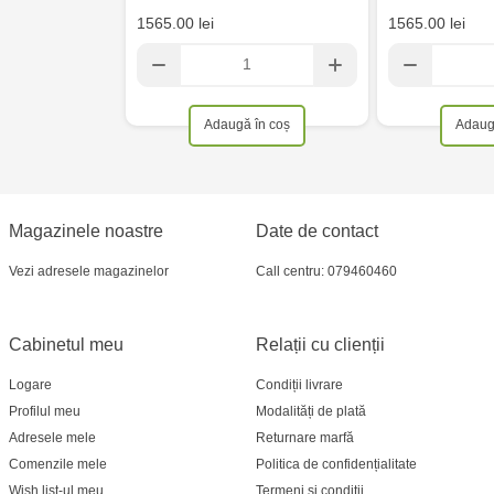
1565.00 lei
1565.00 lei
Adaugă în coș
Adaug
Magazinele noastre
Date de contact
Vezi adresele magazinelor
Call centru: 079460460
Cabinetul meu
Relații cu clienții
Logare
Condiții livrare
Profilul meu
Modalități de plată
Adresele mele
Returnare marfă
Comenzile mele
Politica de confidențialitate
Wish list-ul meu
Termeni și condiții