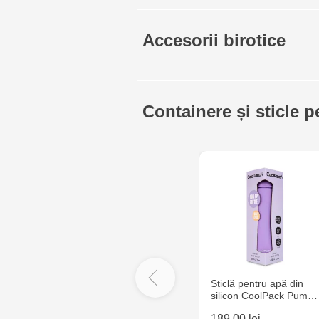
Accesorii birotice
Containere și sticle p
Sticlă pentru apă din
silicon CoolPack Pum…
189.00 lei