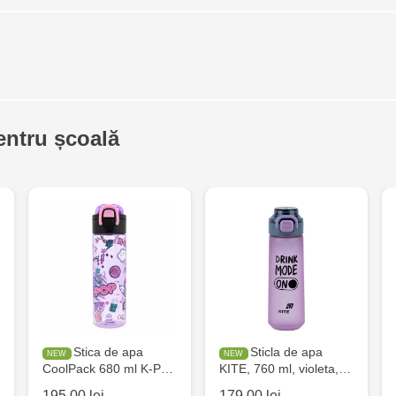
entru școală
Stica de apa
Sticla de apa
CoolPack 680 ml K-P…
KITE, 760 ml, violeta,…
195.00 lei
179.00 lei