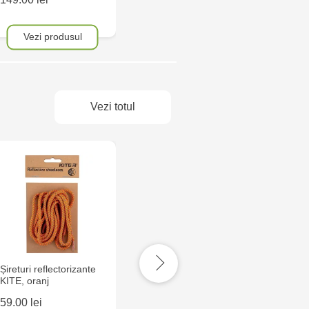
Vezi produsul
Vezi produsul
Ve
Vezi totul
Șireturi reflectorizante
Șireturi reflectorizante
Set ins
KITE, oranj
KITE, gri
reflect
59.00 lei
59.00 lei
29.95 l