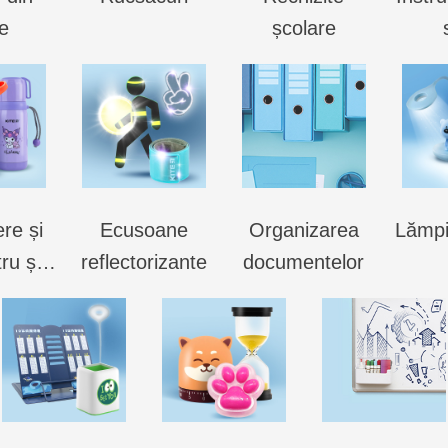
ie
școlare
re și
Ecusoane
Organizarea
Lămp
ntru ș…
reflectorizante
documentelor