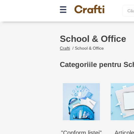
School & Office
Crafti
/
School & Office
Categoriile pentru Sc
"Conform listei"
Articol