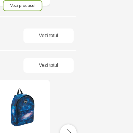
Vezi produsul
Vezi produsul
Ve
Vezi totul
Vezi totul