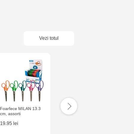
Vezi totul
Foarfece MILAN 13.3
Pahar ne-varsator
Pahar n
cm, assorti
Arnika senin
Arnika 
19.95 lei
10.95 lei
10.95 l