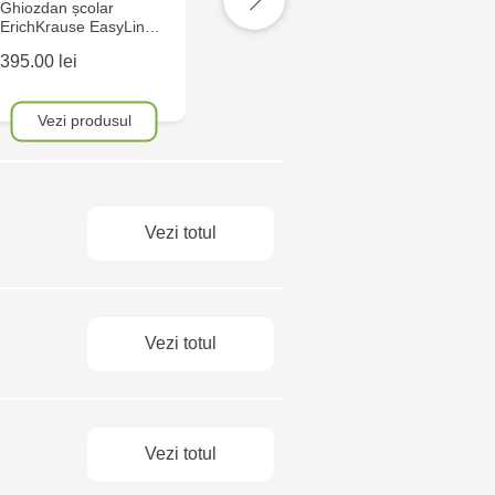
Ghiozdan școlar
Ghiozdan ErichKrause
G
ErichKrause EasyLin…
EasyLine Mini Animal…
CoolPa
395.00 lei
195.00 lei
995.00
Vezi produsul
Vezi produsul
Ve
Vezi totul
Vezi totul
Vezi totul