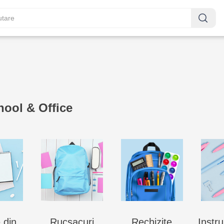
hool & Office
e din
Rucsacuri
Rechizite
Instr