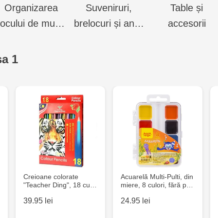
Organizarea
Suveniruri,
Table și
locului de mu…
brelocuri și an…
accesorii
sa 1
Creioane colorate
Acuarelă Multi-Pulti, din
"Teacher Ding", 18 cu…
miere, 8 culori, fără p…
39.95 lei
24.95 lei