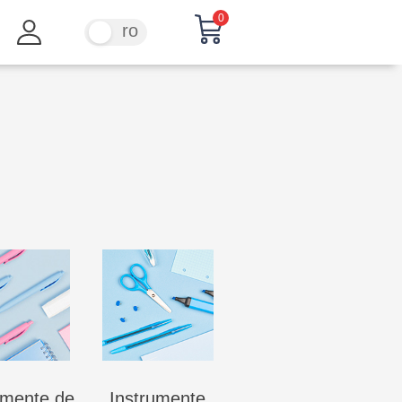
0
ru
ro
umente de
Instrumente