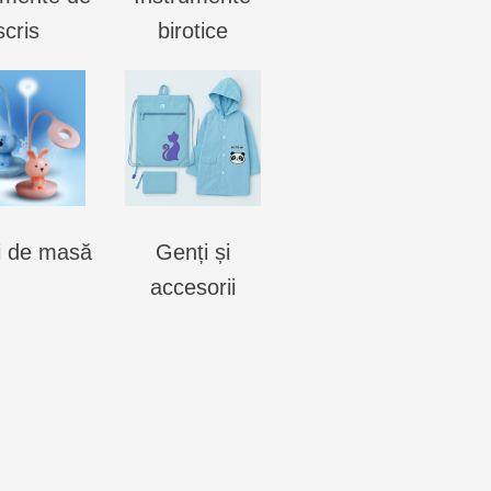
scris
birotice
i de masă
Genți și
accesorii