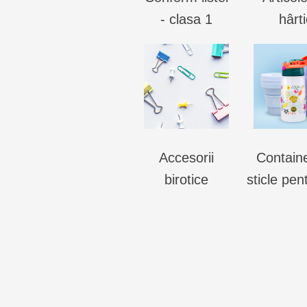
- clasa 1
hârt
Accesorii
Containe
birotice
sticle pe