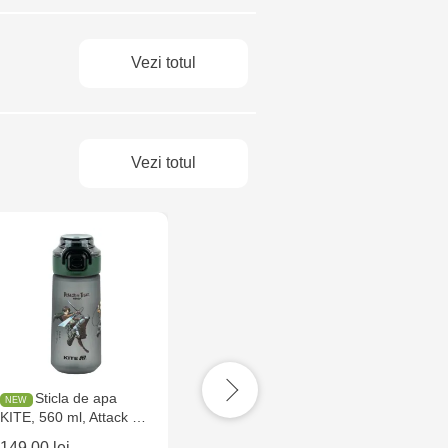
Vezi totul
Vezi totul
Sticla de apa
Sticla de apa
St
KITE, 560 ml, Attack …
KITE, 500 ml, Kuromi
KITE, 
149.00 lei
149.00 lei
249.00