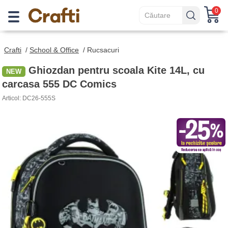
0
Crafti
/
School & Office
/
Rucsacuri
Ghiozdan pentru scoala Kite 14L, cu
carcasa 555 DC Comics
Articol: DC26-555S