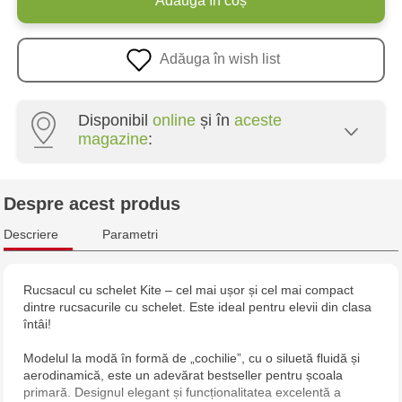
Adaugă în coș
Adăuga în wish list
Disponibil
online
și în
aceste
magazine
:
Crafti Centru - str. Mihai Viteazul, 10/1
Despre acest produs
Crafti Botanica - bd. Decebal, 139
Descriere
Parametri
Crafti Botanica - bd. Dacia, 49/14
Rucsacul cu schelet Kite – cel mai ușor și cel mai compact
dintre rucsacurile cu schelet. Este ideal pentru elevii din clasa
Crafti Buiucani - str. Alba Iulia, 77/18
întâi!
Crafti Ciocana - str. Alecu Russo, 61/6
Modelul la modă în formă de „cochilie”, cu o siluetă fluidă și
aerodinamică, este un adevărat bestseller pentru școala
primară. Designul elegant și funcționalitatea excelentă a
Crafti Riscani - bd. Moscova, 2