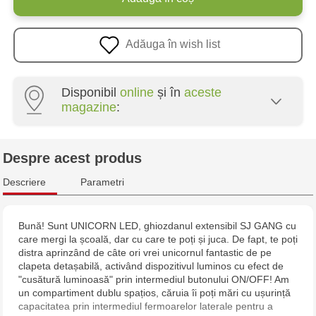
Adăuga în wish list
Disponibil
online
și în
aceste
magazine
:
Crafti Botanica - bd. Decebal, 139
Despre acest produs
Crafti Botanica - bd. Dacia, 49/14
Descriere
Parametri
Crafti Ciocana - str. Alecu Russo, 61/6
Bună! Sunt UNICORN LED, ghiozdanul extensibil SJ GANG cu
care mergi la școală, dar cu care te poți și juca. De fapt, te poți
Multistore Poșta Veche - str. Socoleni, 7
distra aprinzând de câte ori vrei unicornul fantastic de pe
clapeta detașabilă, activând dispozitivul luminos cu efect de
Multistore Centru - bd. Cantemir, 6
"cusătură luminoasă" prin intermediul butonului ON/OFF! Am
un compartiment dublu spațios, căruia îi poți mări cu ușurință
capacitatea prin intermediul fermoarelor laterale pentru a
Crafti Comrat - str Pobeda,48