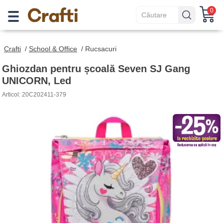
0
Crafti
/
School & Office
/
Rucsacuri
Ghiozdan pentru școală Seven SJ Gang
UNICORN, Led
Articol: 20C202411-379