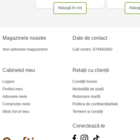
Adaugă în coș
Adaug
Magazinele noastre
Date de contact
Vezi adresele magazinelor
Call centru: 079460460
Cabinetul meu
Relații cu clienții
Logare
Condiții livrare
Profilul meu
Modalități de plată
Adresele mele
Returnare marfă
Comenzile mele
Politica de confidențialitate
Wish list-ul meu
Termeni și condiții
Conectează-te