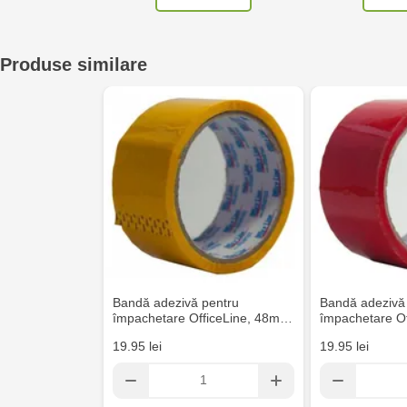
Crafti Sculeni - str. Calea Ieșilor, 3/1
Produse similare
Multistore Telecentru - str. N. Testemițanu
Multistore Soroca - bd. Ștefan cel Mare, 110
Crafti Bălți- EviMall, et2
MultiStore Căușeni- str. Iurii Gagarin 24
Bandă adezivă pentru
Bandă adezivă
împachetare OfficeLine, 48m…
împachetare O
19.95 lei
19.95 lei