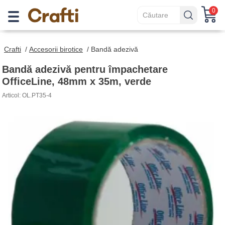
0
Crafti
/
Accesorii birotice
/
Bandă adezivă
Bandă adezivă pentru împachetare
OfficeLine, 48mm x 35m, verde
Articol: OL.PT35-4