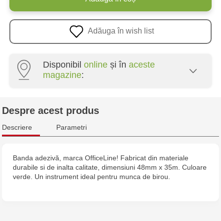
Adăuga în wish list
Disponibil
online
și în
aceste
magazine
:
Crafti Centru - str. Mihai Viteazul, 10/1
Despre acest produs
Crafti Botanica - bd. Decebal, 139
Descriere
Parametri
Crafti Botanica - bd. Dacia, 49/14
Banda adezivă, marca OfficeLine! Fabricat din materiale
durabile si de inalta calitate, dimensiuni 48mm x 35m. Culoare
Crafti Buiucani - str. Alba Iulia, 77/18
verde. Un instrument ideal pentru munca de birou.
Crafti Ciocana - str. Alecu Russo, 61/6
Crafti Riscani - bd. Moscova, 2