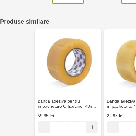
Crafti Sculeni - str. Calea Ieșilor, 3/1
Produse similare
Multistore Telecentru - str. N. Testemițanu
Multistore Soroca - bd. Ștefan cel Mare, 110
Crafti Bălți- EviMall, et2
MultiStore Căușeni- str. Iurii Gagarin 24
Bandă adezivă pentru
Bandă adezivă
împachetare OfficeLine, 48m…
împachetare,
59.95 lei
22.95 lei