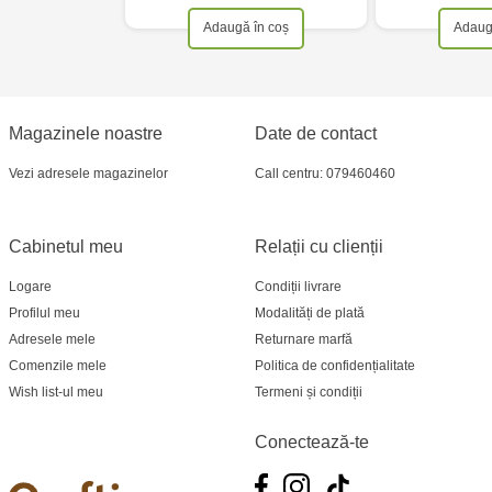
Adaugă în coș
Adaug
Magazinele noastre
Date de contact
Vezi adresele magazinelor
Call centru: 079460460
Cabinetul meu
Relații cu clienții
Logare
Condiții livrare
Profilul meu
Modalități de plată
Adresele mele
Returnare marfă
Comenzile mele
Politica de confidențialitate
Wish list-ul meu
Termeni și condiții
Conectează-te