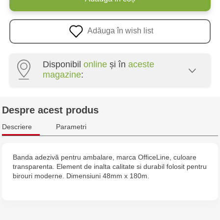
Adăuga în wish list
Disponibil
online
și în
aceste
magazine
:
Crafti Centru - str. Mihai Viteazul, 10/1
Despre acest produs
Crafti Botanica - bd. Decebal, 139
Descriere
Parametri
Crafti Botanica - bd. Dacia, 49/14
Banda adezivă pentru ambalare, marca OfficeLine, culoare
transparenta. Element de inalta calitate si durabil folosit pentru
Crafti Buiucani - str. Alba Iulia, 77/18
birouri moderne. Dimensiuni 48mm x 180m.
Crafti Ciocana - str. Alecu Russo, 61/6
Crafti Riscani - bd. Moscova, 2