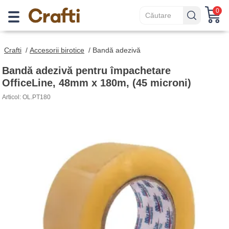
0
Crafti
/
Accesorii birotice
/
Bandă adezivă
Bandă adezivă pentru împachetare
OfficeLine, 48mm x 180m, (45 microni)
Articol: OL.PT180