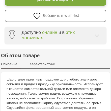
Добавить в wish-list
Доступно
онлайн
и в
этих
магазинах
:
Crafti Centru - str. Mihai Viteazul, 10/1
Об этом товаре
Crafti Botanica - bd. Decebal, 139
Описание
Характеристики
Crafti Botanica - bd. Dacia, 49/14
Шар станет приятным подарком для любого значимого
события и придаст празднику оригинальность. Используют
Crafti Ciocana - str. Alecu Russo, 61/6
в качестве самостоятельной детали или элемента декора
помещения. Также можно надуть воздухом с помощью
Crafti Riscani - bd. Moscova, 2
насоса, либо тонкой трубочки. Встроенный обратный
клапан не позволяет шарику сдуваться длительное время.
Сдувшийся фольгированный шар можно поддуть, и он
Multistore Poșta Veche - str. Socoleni, 7