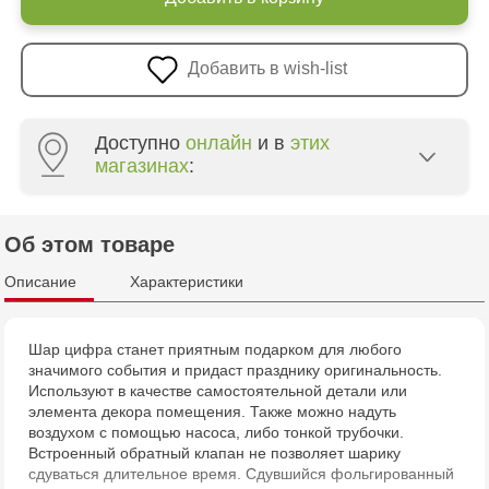
Добавить в wish-list
Доступно
онлайн
и в
этих
магазинах
:
Crafti Centru - str. Mihai Viteazul, 10/1
Об этом товаре
Crafti Botanica - bd. Decebal, 139
Описание
Характеристики
Crafti Botanica - bd. Dacia, 49/14
Шар цифра станет приятным подарком для любого
значимого события и придаст празднику оригинальность.
Crafti Buiucani - str. Alba Iulia, 77/18
Используют в качестве самостоятельной детали или
элемента декора помещения. Также можно надуть
Crafti Ciocana - str. Alecu Russo, 61/6
воздухом с помощью насоса, либо тонкой трубочки.
Встроенный обратный клапан не позволяет шарику
сдуваться длительное время. Сдувшийся фольгированный
Crafti Riscani - bd. Moscova, 2