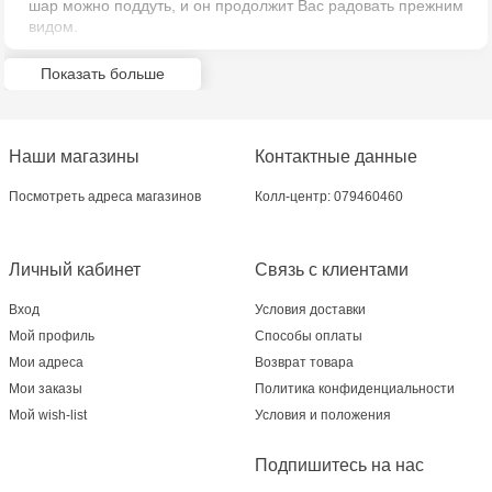
шар можно поддуть, и он продолжит Вас радовать прежним
видом.
Multistore Poșta Veche - str. Socoleni, 7
Показать больше
Multistore Centru - bd. Cantemir, 6
Crafti Comrat - str Pobeda,48
Наши магазины
Контактные данные
Crafti Centru - bd. Ștefan cel Mare și Sfânt,
Посмотреть адреса магазинов
Колл-центр: 079460460
182
Личный кабинет
Связь с клиентами
Crafti Buiucani - str. Ion Creangă, 68/1
Вход
Условия доставки
Crafti Ciocana- Port Mall, etajul 3
Мой профиль
Способы оплаты
Мои адреса
Возврат товара
Crafti Căușeni- str. Mihai Eminescu, 6
Мои заказы
Политика конфиденциальности
Мой wish-list
Условия и положения
Crafti Sculeni - str. Calea Ieșilor, 3/1
Подпишитесь на нас
Multistore Telecentru - str. N. Testemițanu