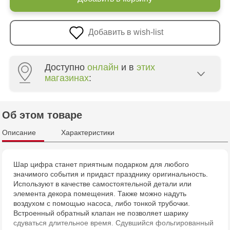
Добавить в wish-list
Доступно
онлайн
и в
этих
магазинах
:
Crafti Centru - str. Mihai Viteazul, 10/1
Об этом товаре
Crafti Botanica - bd. Decebal, 139
Описание
Характеристики
Crafti Botanica - bd. Dacia, 49/14
Шар цифра станет приятным подарком для любого
значимого события и придаст празднику оригинальность.
Crafti Buiucani - str. Alba Iulia, 77/18
Используют в качестве самостоятельной детали или
элемента декора помещения. Также можно надуть
Crafti Ciocana - str. Alecu Russo, 61/6
воздухом с помощью насоса, либо тонкой трубочки.
Встроенный обратный клапан не позволяет шарику
сдуваться длительное время. Сдувшийся фольгированный
Crafti Riscani - bd. Moscova, 2