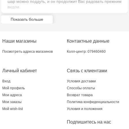
шар можно поддуть, и он продолжит Вас радовать прежним
видом.
Multistore Poșta Veche - str. Socoleni, 7
Показать больше
Multistore Centru - bd. Cantemir, 6
Crafti Comrat - str Pobeda,48
Наши магазины
Контактные данные
Crafti Ciocana - bd. Mircea cel Bătrân,17/3
Посмотреть адреса магазинов
Колл-центр: 079460460
Crafti Buiucani - str. Ion Creangă, 68/1
Личный кабинет
Связь с клиентами
Crafti Sculeni - str. Calea Ieșilor, 3/1
Вход
Условия доставки
Мой профиль
Способы оплаты
Multistore Telecentru - str. N. Testemițanu
Мои адреса
Возврат товара
Мои заказы
Политика конфиденциальности
Мой wish-list
Условия и положения
Подпишитесь на нас