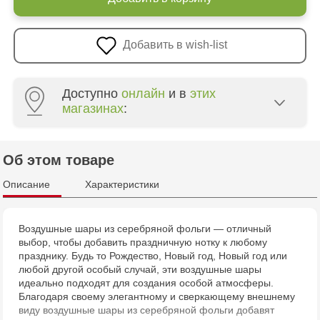
Добавить в wish-list
Доступно
онлайн
и в
этих
магазинах
:
Crafti Centru - str. Mihai Viteazul, 10/1
Об этом товаре
Crafti Botanica - bd. Decebal, 139
Описание
Характеристики
Crafti Botanica - bd. Dacia, 49/14
Воздушные шары из серебряной фольги — отличный
выбор, чтобы добавить праздничную нотку к любому
Crafti Buiucani - str. Alba Iulia, 77/18
празднику. Будь то Рождество, Новый год, Новый год или
любой другой особый случай, эти воздушные шары
Crafti Ciocana - str. Alecu Russo, 61/6
идеально подходят для создания особой атмосферы.
Благодаря своему элегантному и сверкающему внешнему
виду воздушные шары из серебряной фольги добавят
Crafti Riscani - bd. Moscova, 2