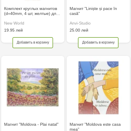
Комплект круглых магнитов
Магнит "Liniște și pace în
(d=40mm, 4 шт, желтые) дл…
casă"
New World
Anvi-Studio
19.95 лей
25.00 лей
Добавить в корзину
Добавить в корзину
Магнит "Moldova - Plai natal"
Магнит "Moldova este casa
mea"