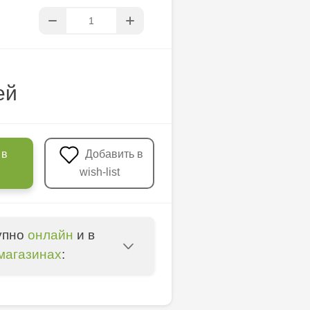
ей
 в
Добавить в
wish-list
упно
онлайн
и в
магазинах
:
u - str. Mihai Viteazul,