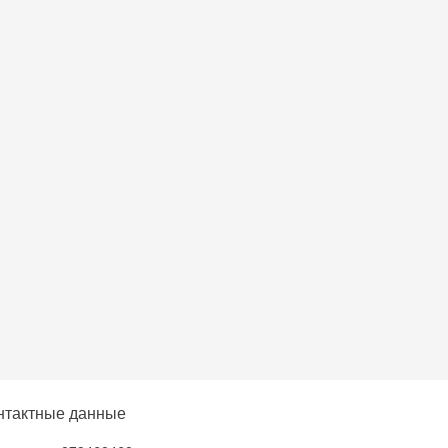
ni- str. Mihai
6
нтактные данные