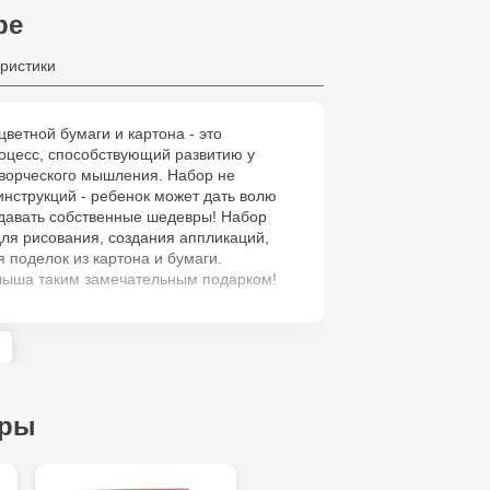
ре
Crafti Bota
ристики
Crafti Botan
цветной бумаги и картона - это
оцесс, способствующий развитию у
Crafti Cioca
творческого мышления. Набор не
61/6
инструкций - ребенок может дать волю
здавать собственные шедевры! Набор
ля рисования, создания аппликаций,
Crafti Bălți 
я поделок из картона и бумаги.
Bun, 5
лыша таким замечательным подарком!
Multistore P
Socoleni, 7
Multistore C
ары
6