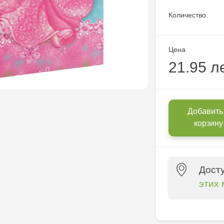
Количество
Цена
21.95 л
Добавить
корзину
Дост
этих 
Crafti Centr
10/1