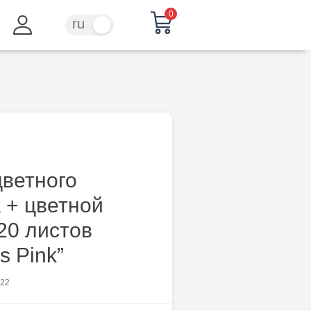
0
ru
ro
ветного
 + цветной
20 листов
s Pink”
122