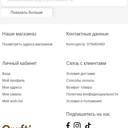
премиальный вид и долговечность.
Crafti Bălți - str. Alexandru Cel Bun, 5
Показать больше
Multistore Poșta Veche - str. Socoleni, 7
Multistore Centru - bd. Cantemir, 6
Наши магазины
Контактные данные
Crafti Comrat - str Pobeda,48
Посмотреть адреса магазинов
Колл-центр: 079460460
Crafti Centru - bd. Ștefan cel Mare și Sfânt,
Личный кабинет
Связь с клиентами
182
Вход
Условия доставки
Crafti Ciocana - bd. Mircea cel Bătrân,17/3
Мой профиль
Способы оплаты
Мои адреса
Возврат товара
Crafti Buiucani - str. Ion Creangă, 68/1
Мои заказы
Политика конфиденциальности
Мой wish-list
Условия и положения
Crafti Ciocana- Port Mall, etajul 3
Подпишитесь на нас
Crafti Căușeni- str. Mihai Eminescu, 6