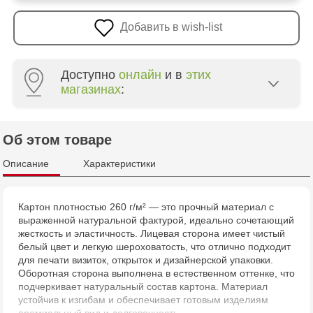
Добавить в wish-list
Доступно
онлайн
и в
этих
магазинах
:
Crafti Centru - str. Mihai Viteazul, 10/1
Об этом товаре
Crafti Botanica - bd. Decebal, 139
Описание
Характеристики
Crafti Botanica - bd. Dacia, 49/14
Картон плотностью 260 г/м² — это прочный материал с
выраженной натуральной фактурой, идеально сочетающий
Crafti Buiucani - str. Alba Iulia, 77/18
жесткость и эластичность. Лицевая сторона имеет чистый
белый цвет и легкую шероховатость, что отлично подходит
Crafti Ciocana - str. Alecu Russo, 61/6
для печати визиток, открыток и дизайнерской упаковки.
Оборотная сторона выполнена в естественном оттенке, что
подчеркивает натуральный состав картона. Материал
Crafti Riscani - bd. Moscova, 2
устойчив к изгибам и обеспечивает готовым изделиям