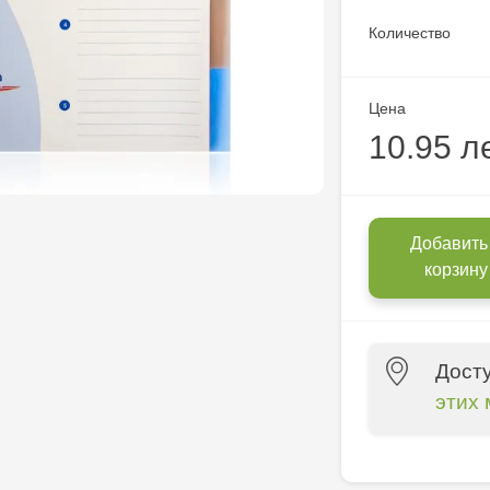
Количество
Цена
10.95 л
Добавить
корзину
Дост
этих 
Crafti Centr
10/1