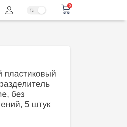
0
ru
ro
й пластиковый
-разделитель
ne, без
ений, 5 штук