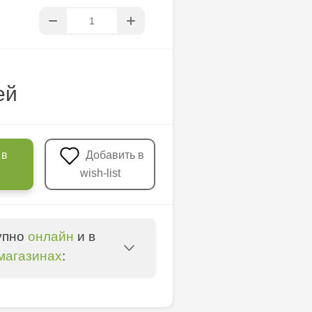
ей
 в
Добавить в
wish-list
упно
онлайн
и в
магазинах
:
u - str. Mihai Viteazul,