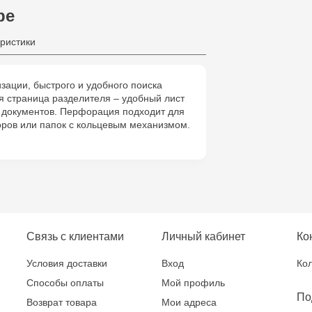
ре
Crafti Bota
ристики
Crafti Botan
зации, быстрого и удобного поиска
я страница разделителя – удобный лист
Crafti Buiuca
 документов. Перфорация подходит для
77/18
оров или папок с кольцевым механизмом.
Crafti Cioca
61/6
Crafti Risca
Связь с клиентами
Личный кабинет
Ко
Crafti Bălți 
Bun, 5
Условия доставки
Вход
Кол
Способы оплаты
Мой профиль
По
Multistore P
Возврат товара
Мои адреса