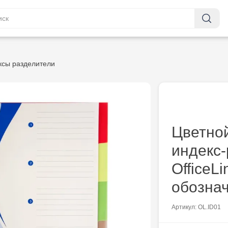
ксы разделители
Цветно
индекс
OfficeLi
обознач
Артикул: OL.ID01