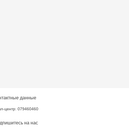
nica - bd. Decebal, 139
ica - bd. Dacia, 49/14
ni - str. Alba Iulia,
na - str. Alecu Russo,
ni - bd. Moscova, 2
нтактные данные
- str. Alexandru Cel
л-центр: 079460460
дпишитесь на нас
oșta Veche - str.