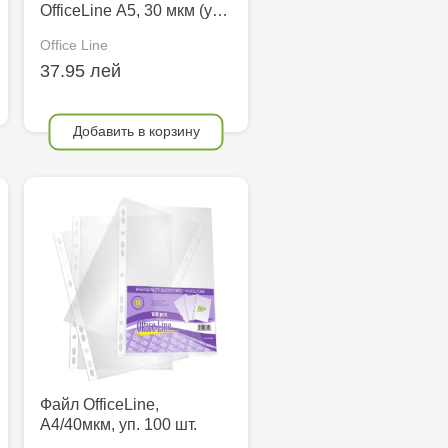
OfficeLine А5, 30 мкм (у…
Office Line
37.95 лей
Добавить в корзину
Файл OfficeLine,
А4/40мкм, уп. 100 шт.