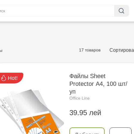
17 товаров
Сортирова
ы
Файлы Sheet
Hot!
Protector А4, 100 шт/
уп
Office Line
39.95 лей