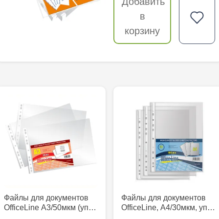
Добавить
в
корзину
Файлы для документов
Файлы для документов
OfficeLine А3/50мкм (уп…
OfficeLine, А4/30мкм, уп…