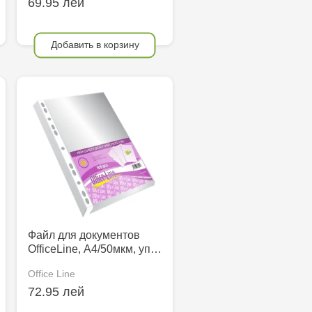
69.95 лей
Добавить в корзину
Файл для документов
OfficeLine, А4/50мкм, уп…
Office Line
72.95 лей