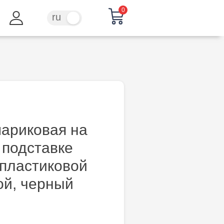
0
ru
ro
шариковая на
 подставке
с пластиковой
ой, черный