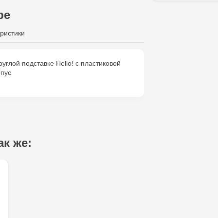
ре
ристики
углой подставке Hello! с пластиковой
рпус
ак же: