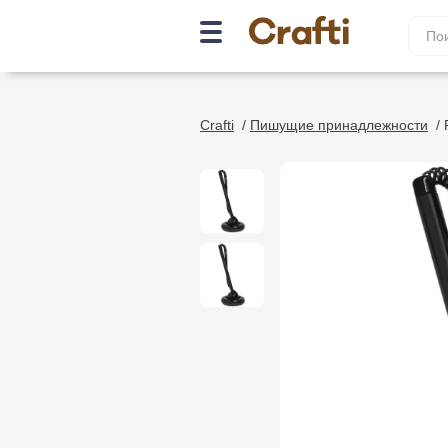
Crafti
/
Пишущие принадлежности
/