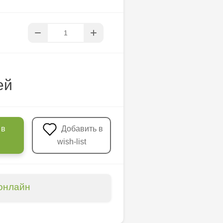
ей
 в
Добавить в
wish-list
онлайн