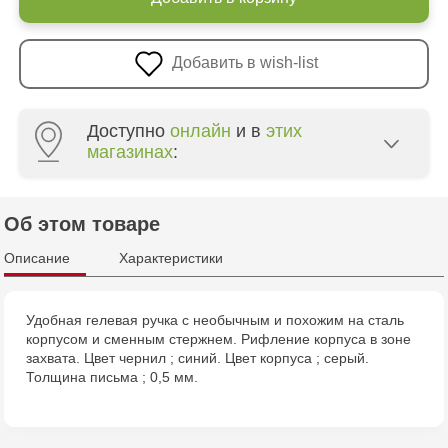
Добавить в wish-list
Доступно
онлайн
и в
этих
магазинах
:
Crafti Centru - str. Mihai Viteazul, 10/1
Об этом товаре
Crafti Botanica - bd. Decebal, 139
Описание
Характеристики
Crafti Botanica - bd. Dacia, 49/14
Удобная гелевая ручка с необычным и похожим на сталь
корпусом и сменным стержнем. Рифление корпуса в зоне
Crafti Buiucani - str. Alba Iulia, 77/18
захвата. Цвет чернил ; синий. Цвет корпуса ; серый.
Толщина письма ; 0,5 мм.
Crafti Ciocana - str. Alecu Russo, 61/6
Crafti Riscani - bd. Moscova, 2