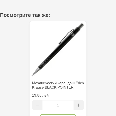
Crafti Bălți - str. Alexandru Cel Bun, 5
Посмотрите так же:
Multistore Poșta Veche - str. Socoleni, 7
Multistore Centru - bd. Cantemir, 6
Crafti Comrat - str Pobeda,48
Crafti Centru - bd. Ștefan cel Mare și Sfânt,
182
Crafti Ciocana - bd. Mircea cel Bătrân,17/3
Механический карандаш Erich
Krause BLACK POINTER
Crafti Buiucani - str. Ion Creangă, 68/1
19.85 лей
Crafti Ciocana- Port Mall, etajul 3
Crafti Căușeni- str. Mihai Eminescu, 6