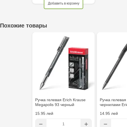
Добавить в корзину
Crafti Cahul - str. 31 August 1989, 13
Crafti Sculeni - str. Calea Ieșilor, 3/1
Похожие товары
Multistore Telecentru - str. N. Testemițanu
Multistore Soroca - bd. Ștefan cel Mare, 110
Crafti Bălți- EviMall, et2
MultiStore Căușeni- str. Iurii Gagarin 24
Ручка гелевая Erich Krause
Ручка гелевая
Megapolis 93 черный
чернилами Eri
15.95 лей
14.95 лей