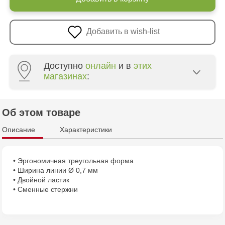
Добавить в wish-list
Доступно
онлайн
и в
этих
магазинах
:
Crafti Centru - str. Mihai Viteazul, 10/1
Об этом товаре
Crafti Botanica - bd. Decebal, 139
Описание
Характеристики
Crafti Botanica - bd. Dacia, 49/14
• Эргономичная треугольная форма
• Ширина линии Ø 0,7 мм
Crafti Buiucani - str. Alba Iulia, 77/18
• Двойной ластик
• Сменные стержни
Crafti Ciocana - str. Alecu Russo, 61/6
Crafti Riscani - bd. Moscova, 2