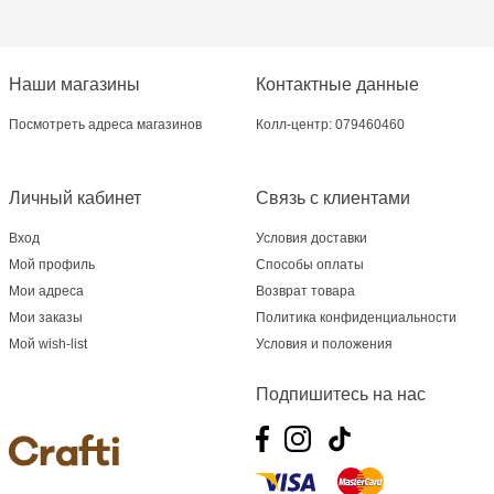
Crafti Bălți - str. Alexandru Cel Bun, 5
Наши магазины
Контактные данные
Multistore Poșta Veche - str. Socoleni, 7
Посмотреть адреса магазинов
Колл-центр: 079460460
Multistore Centru - bd. Cantemir, 6
Crafti Comrat - str Pobeda,48
Личный кабинет
Связь с клиентами
Вход
Условия доставки
Crafti Centru - bd. Ștefan cel Mare și Sfânt,
Мой профиль
Способы оплаты
182
Мои адреса
Возврат товара
Мои заказы
Политика конфиденциальности
Crafti Ciocana - bd. Mircea cel Bătrân,17/3
Мой wish-list
Условия и положения
Crafti Buiucani - str. Ion Creangă, 68/1
Подпишитесь на нас
Crafti Ciocana- Port Mall, etajul 3
Crafti Căușeni- str. Mihai Eminescu, 6