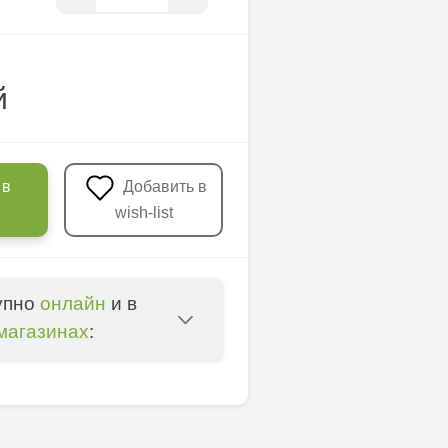
й
 в
Добавить в
wish-list
упно
онлайн
и в
магазинах
:
u - str. Mihai Viteazul,