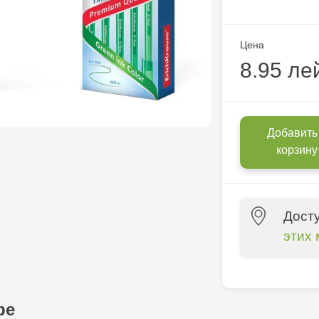
Цена
8.95 ле
Добавить
корзину
Дост
этих 
Crafti Centr
10/1
ре