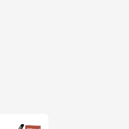
entru - bd. Cantemir,
at - str Pobeda,48
u - bd. Ștefan cel Mare
2
na - bd. Mircea cel
ani - str. Ion Creangă,
na- Port Mall, etajul 3
ni- str. Mihai