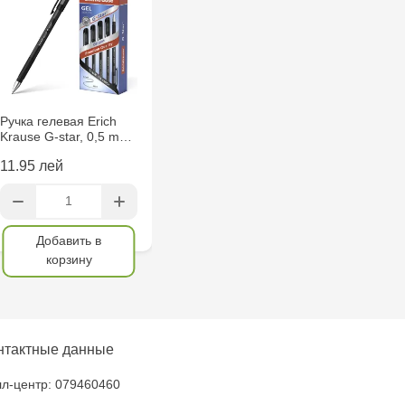
6
 - str. 31 August 1989,
i - str. Calea Ieșilor,
Ручка гелевая Erich
Krause G-star, 0,5 m…
11.95 лей
elecentru - str. N.
u
Добавить в
oroca - bd. Ștefan cel
корзину
 EviMall, et2
нтактные данные
ăușeni- str. Iurii
л-центр: 079460460