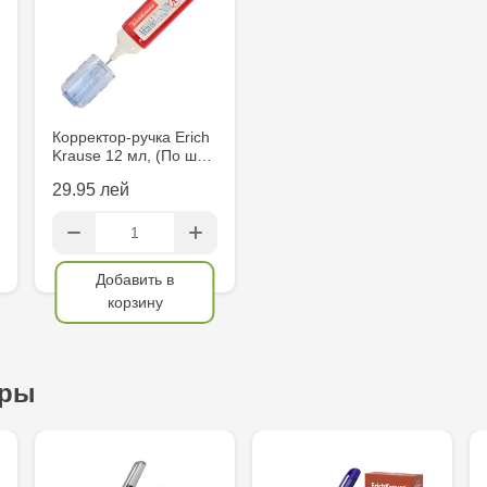
Multistore C
6
Crafti Comr
Корректор-ручка Erich
Krause 12 мл, (По ш…
Crafti Centr
și Sfânt, 18
29.95 лей
Crafti Cioca
Bătrân,17/3
Добавить в
корзину
Crafti Buiuc
68/1
ары
Crafti Cioca
Crafti Căușe