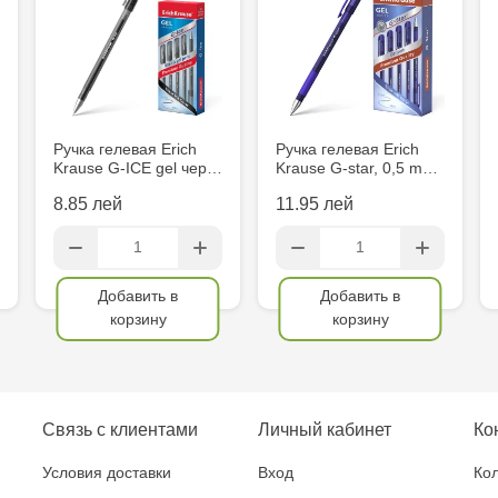
Eminescu, 
Crafti Cahul
13
Crafti Sculen
Ручка гелевая Erich
Ручка гелевая Erich
Krause G-ICE gel чер…
Krause G-star, 0,5 m…
3/1
8.85 лей
11.95 лей
Multistore T
Testemițan
Добавить в
Добавить в
Multistore S
корзину
корзину
Mare, 110
Crafti Bălți-
Связь с клиентами
Личный кабинет
Ко
MultiStore C
Условия доставки
Вход
Кол
Gagarin 24