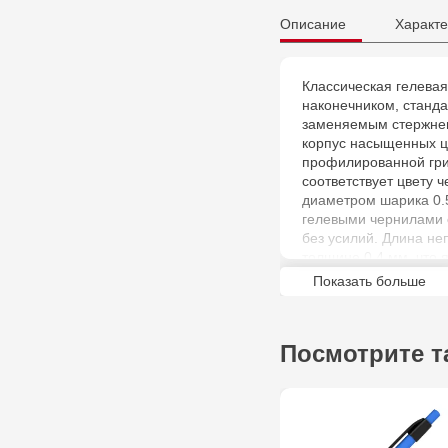
Описание
Характе
Классическая гелева
наконечником, станд
заменяемым стержнем
корпус насыщенных ц
профилированной грип
соответствует цвету 
диаметром шарика 0.
гелевыми чернилами 
без усилий. Длина не
толщине 0.4 мм, что 
категории.
Показать больше
Посмотрите т