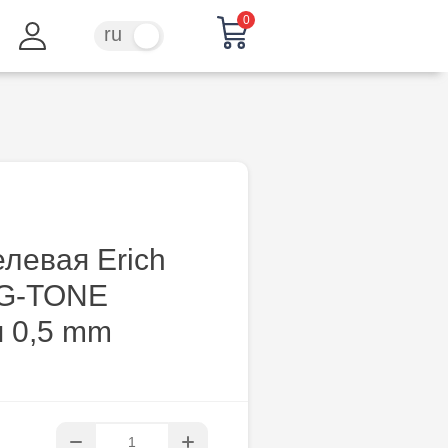
0
ru
ro
елевая Erich
 G-TONE
я 0,5 mm