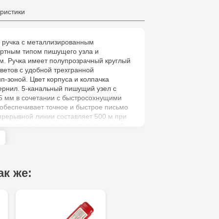
Crafti Bota
ристики
Crafti Botan
я ручка с металлизированным
артным типом пишущего узла и
Crafti Buiuca
. Ручка имеет полупрозрачный круглый
77/18
ветов с удобной трехгранной
-зоной. Цвет корпуса и колпачка
чернил. 5-канальный пишущий узел с
Crafti Cioca
5 мм в сочетании с быстросохнущими
61/6
обеспечивает точное и быстрое письмо
прерывной линии составляет 500 м при
является высоким показателем в своей
Crafti Risca
Crafti Bălți 
Bun, 5
ак же:
Multistore P
Socoleni, 7