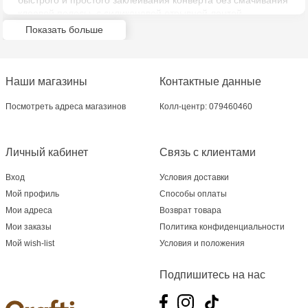
быстрого и простого заклеивания конверта без смачивания
Multistore Poșta Veche - str. Socoleni, 7
клеевой полосы, с силиконовой отрывной лентой,
защищающая клеевой слой.
Показать больше
Multistore Centru - bd. Cantemir, 6
Crafti Comrat - str Pobeda,48
Наши магазины
Контактные данные
Crafti Centru - bd. Ștefan cel Mare și Sfânt,
Посмотреть адреса магазинов
Колл-центр: 079460460
182
Личный кабинет
Связь с клиентами
Crafti Ciocana - bd. Mircea cel Bătrân,17/3
Вход
Условия доставки
Crafti Buiucani - str. Ion Creangă, 68/1
Мой профиль
Способы оплаты
Мои адреса
Возврат товара
Crafti Ciocana- Port Mall, etajul 3
Мои заказы
Политика конфиденциальности
Мой wish-list
Условия и положения
Crafti Căușeni- str. Mihai Eminescu, 6
Подпишитесь на нас
Crafti Cahul - str. 31 August 1989, 13