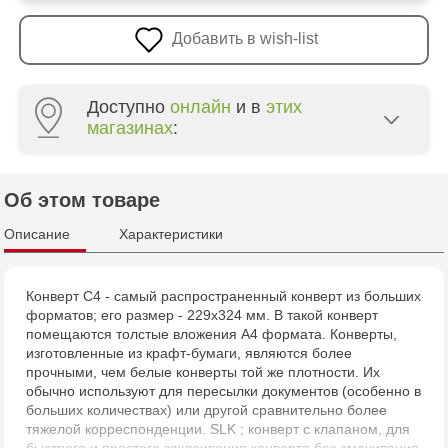
Добавить в wish-list
Доступно
онлайн
и в
этих
магазинах
:
Crafti Centru - str. Mihai Viteazul, 10/1
Об этом товаре
Crafti Botanica - bd. Decebal, 139
Описание
Характеристики
Crafti Botanica - bd. Dacia, 49/14
Конверт С4 - самый распространенный конверт из больших
форматов; его размер - 229х324 мм. В такой конверт
Crafti Buiucani - str. Alba Iulia, 77/18
помещаются толстые вложения А4 формата. Конверты,
изготовленные из крафт-бумаги, являются более
Crafti Ciocana - str. Alecu Russo, 61/6
прочными, чем белые конверты той же плотности. Их
обычно используют для пересылки документов (особенно в
больших количествах) или другой сравнительно более
Crafti Bălți - str. Alexandru Cel Bun, 5
тяжелой корреспонденции. SLK ; конверт с клапаном, для