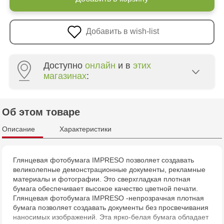
Добавить в wish-list
Доступно
онлайн
и в
этих
магазинах
:
Crafti Centru - str. Mihai Viteazul, 10/1
Об этом товаре
Crafti Botanica - bd. Decebal, 139
Описание
Характеристики
Crafti Botanica - bd. Dacia, 49/14
Глянцевая фотобумага IMPRESO позволяет создавать
великолепные демонстрационные документы, рекламные
Crafti Buiucani - str. Alba Iulia, 77/18
материалы и фотографии. Это сверхгладкая плотная
бумага обеспечивает высокое качество цветной печати.
Crafti Ciocana - str. Alecu Russo, 61/6
Глянцевая фотобумага IMPRESO -непрозрачная плотная
бумага позволяет создавать документы без просвечивания
наносимых изображений. Эта ярко-белая бумага обладает
Crafti Riscani - bd. Moscova, 2