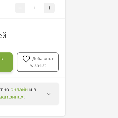
ей
 в
Добавить в
wish-list
упно
онлайн
и в
магазинах
:
- str. Alexandru Cel