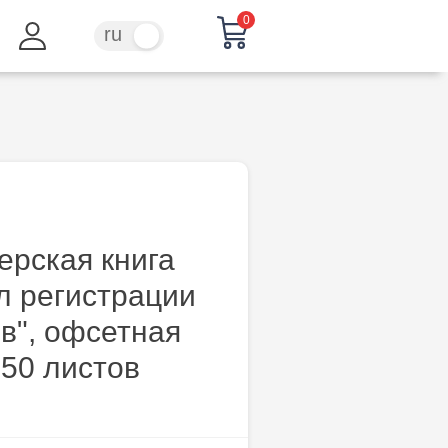
0
ru
ro
ерская книга
л регистрации
в", офсетная
 50 листов