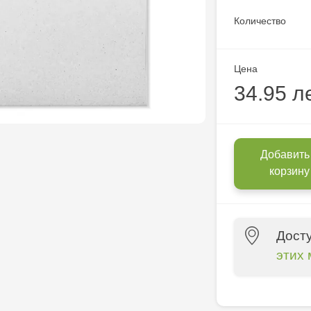
Количество
Цена
34.95 л
Добавить
корзину
Дост
этих 
Crafti Bălți 
Bun, 5