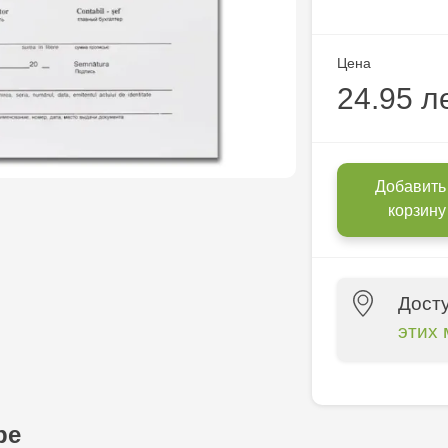
Цена
24.95 л
Добавить
корзину
Дост
этих 
Crafti Cahul
13
ре