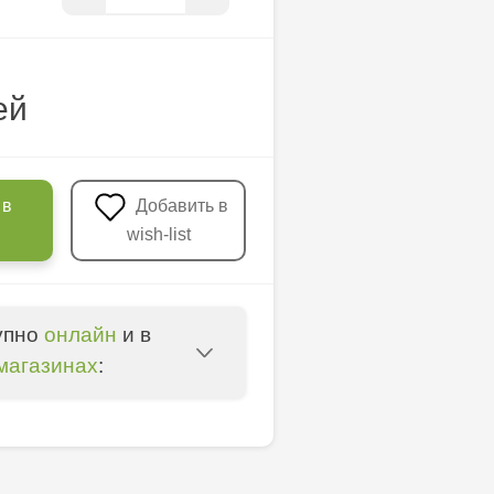
ей
 в
Добавить в
wish-list
упно
онлайн
и в
магазинах
:
 - str. 31 August 1989,