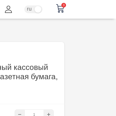
0
ru
ro
ный кассовый
газетная бумага,