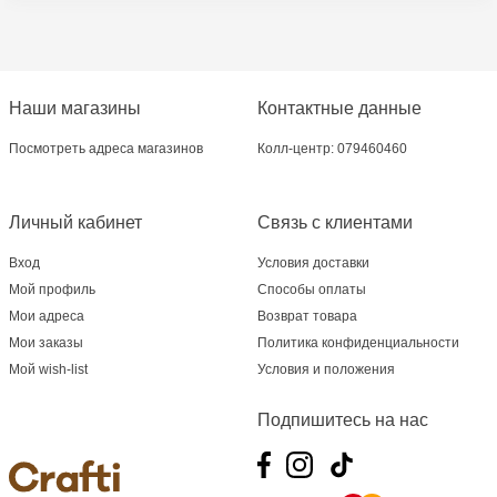
182
Crafti Ciocana - bd. Mircea cel Bătrân,17/3
Наши магазины
Контактные данные
Crafti Buiucani - str. Ion Creangă, 68/1
Посмотреть адреса магазинов
Колл-центр: 079460460
Crafti Cahul - str. 31 August 1989, 13
Личный кабинет
Связь с клиентами
Crafti Sculeni - str. Calea Ieșilor, 3/1
Вход
Условия доставки
Multistore Telecentru - str. N. Testemițanu
Мой профиль
Способы оплаты
Мои адреса
Возврат товара
Multistore Soroca - bd. Ștefan cel Mare, 110
Мои заказы
Политика конфиденциальности
Мой wish-list
Условия и положения
Crafti Bălți- EviMall, et2
Подпишитесь на нас