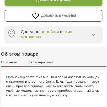
Добавить в wish-list
Доступно
онлайн
и в
этих
магазинах
:
Crafti Botanica - bd. Decebal, 139
Об этом товаре
Crafti Botanica - bd. Dacia, 49/14
Описание
Характеристики
Crafti Ciocana - str. Alecu Russo, 61/6
Органайзер состоит из внешней папки-обложки на кольцах
и съемного внутреннего блока. Блок недатирован, и имеет
Crafti Riscani - bd. Moscova, 2
очень простую линовку. Вместо того чтобы вновь искать
удобную модель, можно просто приобрести сменный блок
Multistore Centru - bd. Cantemir, 6
и вставить его в уже знакомую обложку.
Crafti Centru - bd. Ștefan cel Mare și Sfânt,