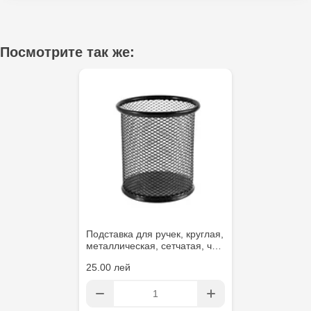
Crafti Bălți - str. Alexandru Cel Bun, 5
Multistore Poșta Veche - str. Socoleni, 7
Посмотрите так же:
Multistore Centru - bd. Cantemir, 6
Crafti Comrat - str Pobeda,48
Crafti Centru - bd. Ștefan cel Mare și Sfânt,
182
Crafti Ciocana - bd. Mircea cel Bătrân,17/3
Crafti Buiucani - str. Ion Creangă, 68/1
Подставка для ручек, круглая,
металлическая, сетчатая, ч…
Crafti Ciocana- Port Mall, etajul 3
25.00 лей
Crafti Căușeni- str. Mihai Eminescu, 6