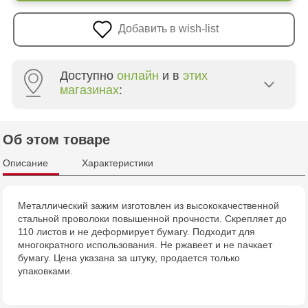
Добавить в wish-list
Доступно
онлайн
и в
этих
магазинах
:
Crafti Centru - str. Mihai Viteazul, 10/1
Об этом товаре
Crafti Botanica - bd. Decebal, 139
Описание
Характеристики
Crafti Botanica - bd. Dacia, 49/14
Металлический зажим изготовлен из высококачественной
стальной проволоки повышенной прочности. Скрепляет до
Crafti Buiucani - str. Alba Iulia, 77/18
110 листов и не деформирует бумагу. Подходит для
многократного использования. Не ржавеет и не пачкает
Crafti Ciocana - str. Alecu Russo, 61/6
бумагу. Цена указана за штуку, продается только
упаковками.
Crafti Riscani - bd. Moscova, 2