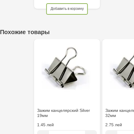
Crafti Cahul - str. 31 August 1989, 13
Добавить в корзину
Crafti Sculeni - str. Calea Ieșilor, 3/1
Похожие товары
Multistore Telecentru - str. N. Testemițanu
Multistore Soroca - bd. Ștefan cel Mare, 110
Crafti Bălți- EviMall, et2
MultiStore Căușeni- str. Iurii Gagarin 24
Зажим канцелярский Silver
Зажим канцеля
19мм
32мм
1.45 лей
2.75 лей