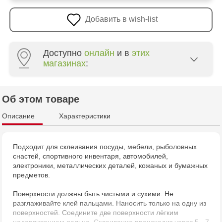
Добавить в wish-list
Доступно
онлайн
и в
этих
магазинах
:
Crafti Centru - str. Mihai Viteazul, 10/1
Об этом товаре
Crafti Botanica - bd. Decebal, 139
Описание
Характеристики
Crafti Botanica - bd. Dacia, 49/14
Подходит для склеивания посуды, мебели, рыболовных
снастей, спортивного инвентаря, автомобилей,
Crafti Buiucani - str. Alba Iulia, 77/18
электроники, металлических деталей, кожаных и бумажных
предметов.
Crafti Ciocana - str. Alecu Russo, 61/6
Поверхности должны быть чистыми и сухими. Не
разглаживайте клей пальцами. Наносить только на одну из
Crafti Riscani - bd. Moscova, 2
поверхностей. Соедините две поверхности лёгким