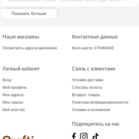
надавливанием пальца. Склеивание происходит через 5 - 7
Crafti Bălți - str. Alexandru Cel Bun, 5
секунд.
Показать больше
Multistore Poșta Veche - str. Socoleni, 7
Multistore Centru - bd. Cantemir, 6
Наши магазины
Контактные данные
Crafti Comrat - str Pobeda,48
Посмотреть адреса магазинов
Колл-центр: 079460460
Crafti Centru - bd. Ștefan cel Mare și Sfânt,
Личный кабинет
Связь с клиентами
182
Вход
Условия доставки
Crafti Ciocana - bd. Mircea cel Bătrân,17/3
Мой профиль
Способы оплаты
Мои адреса
Возврат товара
Crafti Buiucani - str. Ion Creangă, 68/1
Мои заказы
Политика конфиденциальности
Мой wish-list
Условия и положения
Crafti Ciocana- Port Mall, etajul 3
Подпишитесь на нас
Crafti Căușeni- str. Mihai Eminescu, 6