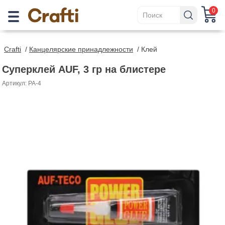
0
Crafti
/
Канцелярские принадлежности
/
Клей
Суперклей AUF, 3 гр на блистере
Артикул: PA-4