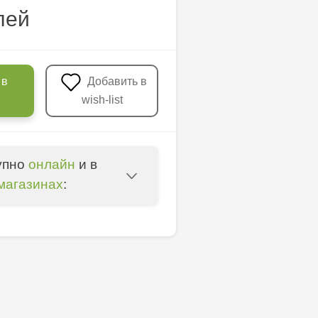
лей
 в
Добавить в
wish-list
упно
онлайн
и в
магазинах
:
u - str. Mihai Viteazul,
nica - bd. Decebal, 139
ica - bd. Dacia, 49/14