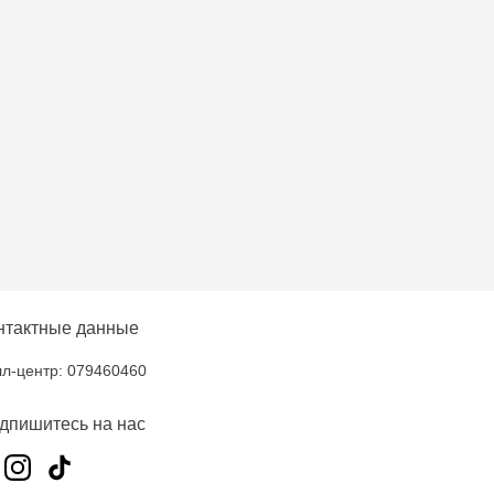
ni - str. Alba Iulia,
na - str. Alecu Russo,
ni - bd. Moscova, 2
- str. Alexandru Cel
нтактные данные
oșta Veche - str.
л-центр: 079460460
дпишитесь на нас
entru - bd. Cantemir,