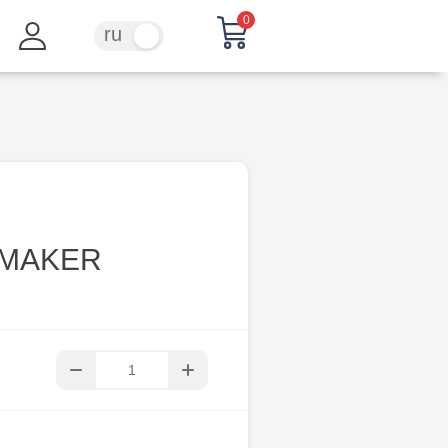
0
ru
ro
 MAKER