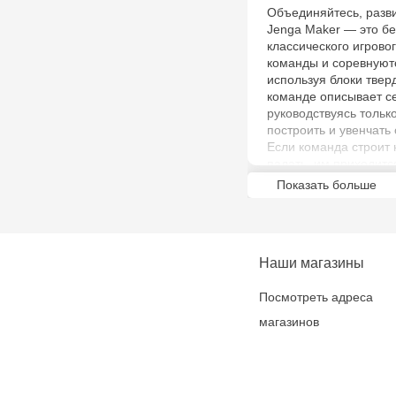
Объединяйтесь, разви
Jenga Maker — это б
классического игрово
команды и соревнуютс
используя блоки твер
команде описывает се
руководствуясь тольк
построить и увенчать
Если команда строит 
падать, им приходитс
которая первой завер
Показать больше
сложная игра, в котор
неизвестность, смех 
семейного игрового в
игра для взрослых и д
Наши магазины
себя как начальные, 
Посмотреть адреса
магазинов