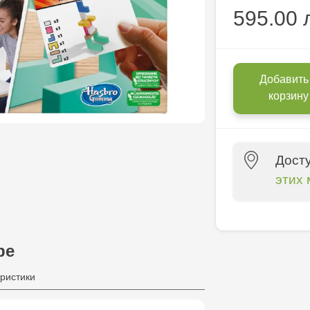
595.00 
Добавить
корзину
Дост
этих 
Crafti Centr
10/1
ре
Crafti Bota
ристики
Crafti Botan