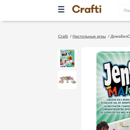
Crafti
/
Настольные игры
/
ДомаБезС