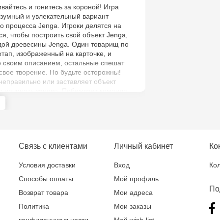
вайтесь и гонитесь за короной! Игра
езумный и увлекательный вариант
Crafti Buiuca
го процесса Jenga. Игроки делятся на
77/18
я, чтобы построить свой объект Jenga,
дой древесины Jenga. Один товарищ по
тап, изображенный на карточке, и
Crafti Cioca
о своим описанием, остальные спешат
61/6
 свое творение. Но будьте осторожны!
неправильно или заставляет объект
я начинать заново. Побеждает команда,
Crafti Risca
шит и коронует 3 сборки! Это веселая и
ой сочетаются друзья, мастерство,
Crafti Bălți 
и немного удачи. Хотите веселую игру для
ечера? Jenga Maker — это увлекательная
Bun, 5
етей в возрасте от 8 лет, включающая в
Связь с клиентами
Личный кабинет
Ко
так и продвинутые сборки.
Multistore P
Условия доставки
Вход
Кол
Socoleni, 7
Способы оплаты
Мой профиль
По
Возврат товара
Мои адреса
Multistore C
Политика
Мои заказы
6
конфиденциальности
Мой wish-list