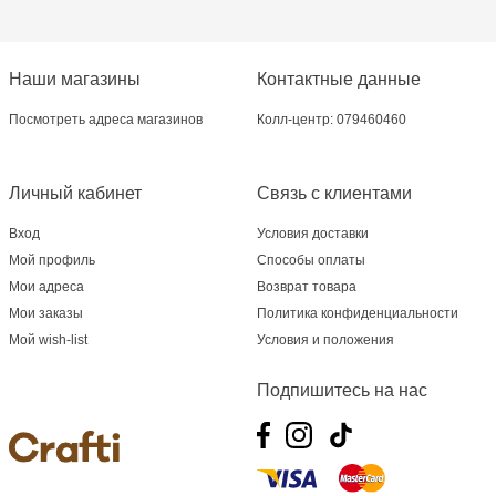
Multistore Centru - bd. Cantemir, 6
Crafti Centru - bd. Ștefan cel Mare și Sfânt,
Наши магазины
Контактные данные
182
Посмотреть адреса магазинов
Колл-центр: 079460460
Crafti Ciocana - bd. Mircea cel Bătrân,17/3
Личный кабинет
Связь с клиентами
Crafti Ciocana- Port Mall, etajul 3
Вход
Условия доставки
Crafti Căușeni- str. Mihai Eminescu, 6
Мой профиль
Способы оплаты
Мои адреса
Возврат товара
Crafti Cahul - str. 31 August 1989, 13
Мои заказы
Политика конфиденциальности
Мой wish-list
Условия и положения
Multistore Telecentru - str. N. Testemițanu
Подпишитесь на нас
Multistore Soroca - bd. Ștefan cel Mare, 110
Crafti Bălți- EviMall, et2