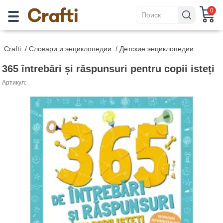
0
Crafti
/
Cловари и энциклопедии
/
Детские энциклопедии
365 întrebări și răspunsuri pentru copii isteți
Артикул: