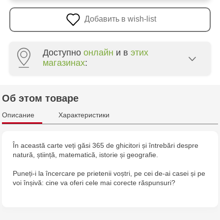
Добавить в wish-list
Доступно
онлайн
и в
этих
магазинах
:
Crafti Botanica - bd. Decebal, 139
Об этом товаре
Crafti Botanica - bd. Dacia, 49/14
Описание
Характеристики
Crafti Buiucani - str. Alba Iulia, 77/18
În această carte veți găsi 365 de ghicitori și întrebări despre
natură, știință, matematică, istorie și geografie.
Crafti Ciocana - str. Alecu Russo, 61/6
Puneți-i la încercare pe prietenii voștri, pe cei de-ai casei și pe
Crafti Riscani - bd. Moscova, 2
voi înșivă: cine va oferi cele mai corecte răspunsuri?
Multistore Poșta Veche - str. Socoleni, 7