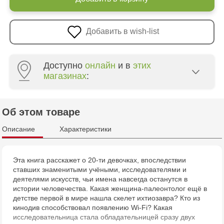
Добавить в wish-list
Доступно
онлайн
и в
этих
магазинах
:
Crafti Centru - str. Mihai Viteazul, 10/1
Об этом товаре
Crafti Botanica - bd. Decebal, 139
Описание
Характеристики
Crafti Botanica - bd. Dacia, 49/14
Эта книга расскажет о 20-ти девочках, впоследствии
ставших знаменитыми учёными, исследователями и
Crafti Buiucani - str. Alba Iulia, 77/18
деятелями искусств, чьи имена навсегда останутся в
истории человечества. Какая женщина-палеонтолог ещё в
Crafti Ciocana - str. Alecu Russo, 61/6
детстве первой в мире нашла скелет ихтиозавра? Кто из
кинодив способствовал появлению Wi-Fi? Какая
исследовательница стала обладательницей сразу двух
Crafti Riscani - bd. Moscova, 2