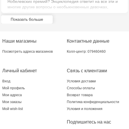
Нобелевских премий? Энциклопедия ответит на все эти и
многие другие вопросы о необыкновенных девочках,
Crafti Bălți - str. Alexandru Cel Bun, 5
изменивших мир.
Показать больше
Multistore Poșta Veche - str. Socoleni, 7
Multistore Centru - bd. Cantemir, 6
Наши магазины
Контактные данные
Crafti Comrat - str Pobeda,48
Посмотреть адреса магазинов
Колл-центр: 079460460
Crafti Centru - bd. Ștefan cel Mare și Sfânt,
Личный кабинет
Связь с клиентами
182
Вход
Условия доставки
Crafti Ciocana - bd. Mircea cel Bătrân,17/3
Мой профиль
Способы оплаты
Мои адреса
Возврат товара
Crafti Buiucani - str. Ion Creangă, 68/1
Мои заказы
Политика конфиденциальности
Мой wish-list
Условия и положения
Crafti Ciocana- Port Mall, etajul 3
Подпишитесь на нас
Crafti Cahul - str. 31 August 1989, 13