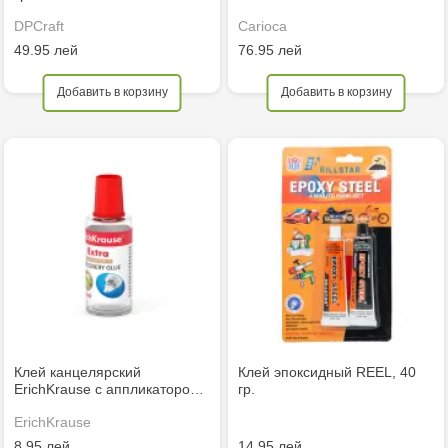
DPCraft
Carioca
49.95 лей
76.95 лей
Добавить в корзину
Добавить в корзину
Клей канцелярский
Клей эпоксидный REEL, 40
ErichKrause с аппликаторо…
гр.
ErichKrause
8.95 лей
14.95 лей