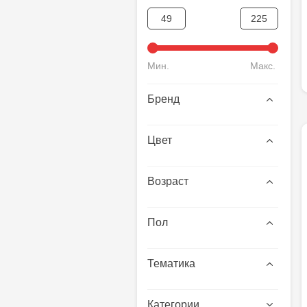
Мин.
Макс.
Бренд
Цвет
Возраст
Пол
Тематика
Рождество и новый год
Категории