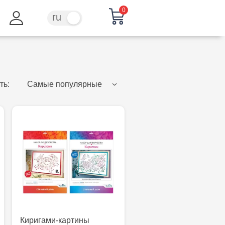
0
ru
ro
ть:
Самые популярные
Киригами-картины